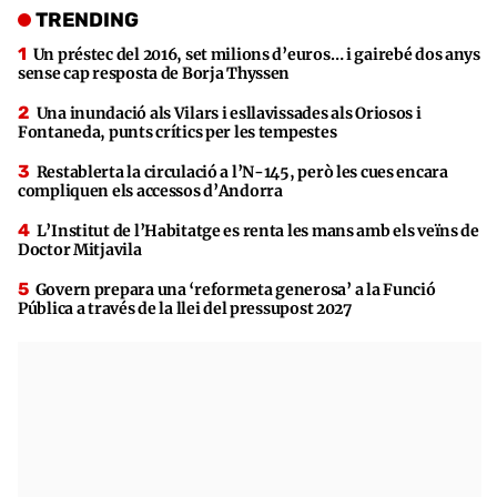
TRENDING
Un préstec del 2016, set milions d’euros… i gairebé dos anys
sense cap resposta de Borja Thyssen
Una inundació als Vilars i esllavissades als Oriosos i
Fontaneda, punts crítics per les tempestes
Restablerta la circulació a l’N-145, però les cues encara
compliquen els accessos d’Andorra
L’Institut de l’Habitatge es renta les mans amb els veïns de
Doctor Mitjavila
Govern prepara una ‘reformeta generosa’ a la Funció
Pública a través de la llei del pressupost 2027