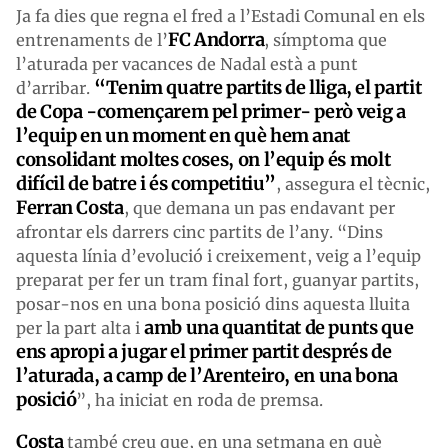
Ja fa dies que regna el fred a l’Estadi Comunal en els
FC Andorra
entrenaments de l’
, símptoma que
l’aturada per vacances de Nadal està a punt
“Tenim quatre partits de lliga, el partit
d’arribar.
de Copa -començarem pel primer- però veig a
l’equip en un moment en què hem anat
consolidant moltes coses, on l’equip és molt
difícil de batre i és competitiu”
, assegura el tècnic,
Ferran Costa
, que demana un pas endavant per
afrontar els darrers cinc partits de l’any. “Dins
aquesta línia d’evolució i creixement, veig a l’equip
preparat per fer un tram final fort, guanyar partits,
posar-nos en una bona posició dins aquesta lluita
amb una quantitat de punts que
per la part alta i
ens apropi a jugar el primer partit després de
l’aturada, a camp de l’Arenteiro, en una bona
posició
”, ha iniciat en roda de premsa.
Costa
també creu que, en una setmana en què