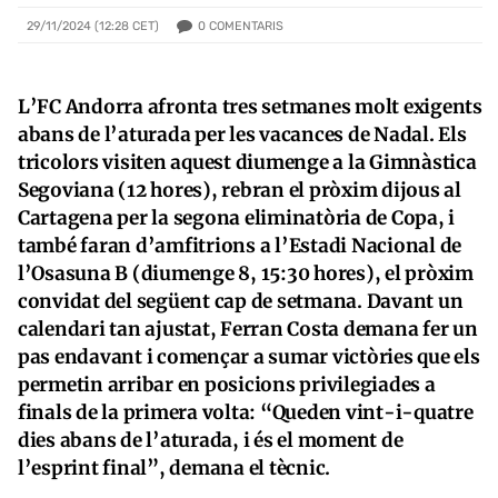
0
COMENTARIS
29/11/2024 (12:28 CET)
L’FC Andorra afronta tres setmanes molt exigents
abans de l’aturada per les vacances de Nadal. Els
tricolors visiten aquest diumenge a la Gimnàstica
Segoviana (12 hores), rebran el pròxim dijous al
Cartagena per la segona eliminatòria de Copa, i
també faran d’amfitrions a l’Estadi Nacional de
l’Osasuna B (diumenge 8, 15:30 hores), el pròxim
convidat del següent cap de setmana. Davant un
calendari tan ajustat, Ferran Costa demana fer un
pas endavant i començar a sumar victòries que els
permetin arribar en posicions privilegiades a
finals de la primera volta: “Queden vint-i-quatre
dies abans de l’aturada, i és el moment de
l’esprint final”, demana el tècnic.