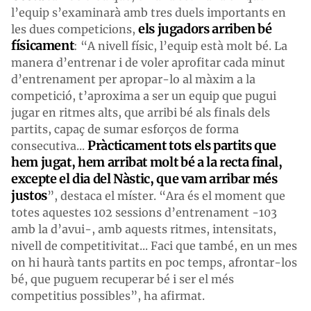
l’equip s’examinarà amb tres duels importants en
els jugadors arriben bé
les dues competicions,
físicament
: “A nivell físic, l’equip està molt bé. La
manera d’entrenar i de voler aprofitar cada minut
d’entrenament per apropar-lo al màxim a la
competició, t’aproxima a ser un equip que pugui
jugar en ritmes alts, que arribi bé als finals dels
partits, capaç de sumar esforços de forma
Pràcticament tots els partits que
consecutiva...
hem jugat, hem arribat molt bé a la recta final,
excepte el dia del Nàstic, que vam arribar més
justos
”, destaca el míster. “Ara és el moment que
totes aquestes 102 sessions d’entrenament -103
amb la d’avui-, amb aquests ritmes, intensitats,
nivell de competitivitat... Faci que també, en un mes
on hi haurà tants partits en poc temps, afrontar-los
bé, que puguem recuperar bé i ser el més
competitius possibles”, ha afirmat.