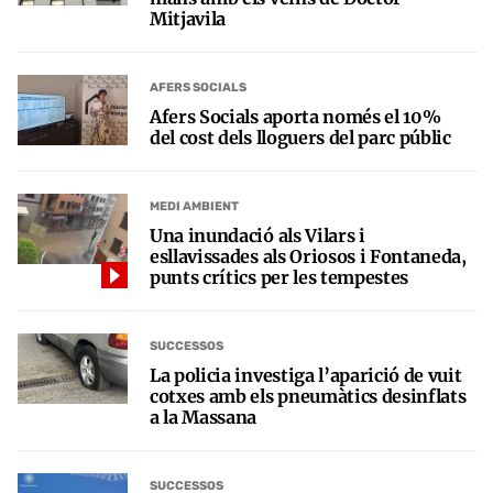
Mitjavila
AFERS SOCIALS
Afers Socials aporta només el 10%
del cost dels lloguers del parc públic
MEDI AMBIENT
Una inundació als Vilars i
esllavissades als Oriosos i Fontaneda,
punts crítics per les tempestes
SUCCESSOS
La policia investiga l’aparició de vuit
cotxes amb els pneumàtics desinflats
a la Massana
SUCCESSOS