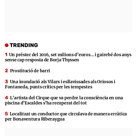
TRENDING
Un préstec del 2016, set milions d’euros… i gairebé dos anys
sense cap resposta de Borja Thyssen
Prostitució de barri
Una inundació als Vilars i esllavissades als Oriosos i
Fontaneda, punts crítics per les tempestes
L’artista del Cirque que va perdre la consciència en una
piscina d’Escaldes s’ha recuperat del tot
Localitzat un conductor que circulava de manera erràtica
per Bonaventura Riberaygua