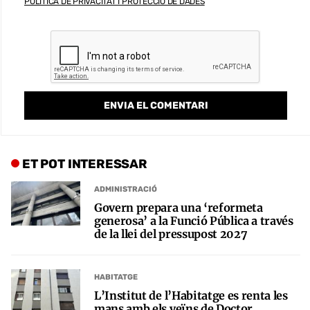
POLÍTICA DE PRIVACITAT I PROTECCIÓ DE DADES
ET POT INTERESSAR
ADMINISTRACIÓ
Govern prepara una ‘reformeta
generosa’ a la Funció Pública a través
de la llei del pressupost 2027
HABITATGE
L’Institut de l’Habitatge es renta les
mans amb els veïns de Doctor