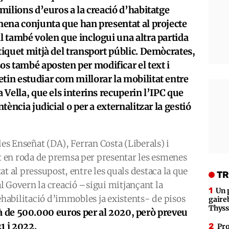
 milions d’euros a la creació d’habitatge
smena conjunta que han presentat al projecte
al també volen que inclogui una altra partida
tiquet mitjà del transport públic. Demòcrates,
s també aposten per modificar el text i
tin estudiar com millorar la mobilitat entre
a Vella, que els interins recuperin l’IPC que
ntència judicial o per a externalitzar la gestió
les Enseñat (DA), Ferran Costa (Liberals) i
 en roda de premsa per presentar les esmenes
t al pressupost, entre les quals destaca la que
TR
l Govern la creació –sigui mitjançant la
Un 
rehabilitació d’immobles ja existents- de pisos
gaire
Thys
rà de 500.000 euros per al 2020, però preveu
1 i 2022.
Pro