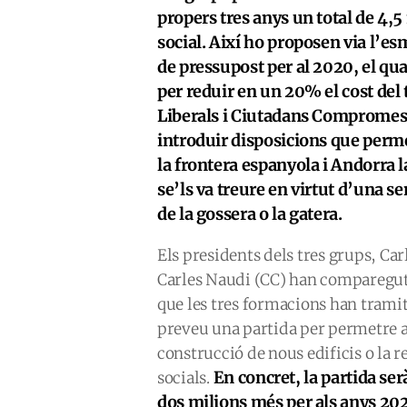
propers tres anys un total de 4,5
social. Així ho proposen via l’e
de pressupost per al 2020, el qu
per reduir en un 20% el cost del 
Liberals i Ciutadans Compromeso
introduir disposicions que perme
la frontera espanyola i Andorra l
se’ls va treure en virtut d’una se
de la gossera o la gatera.
Els presidents dels tres grups, Car
Carles Naudi (CC) han comparegut
que les tres formacions han tramita
preveu una partida per permetre a
construcció de nous edificis o la 
En concret, la partida se
socials.
dos milions més per als anys 202