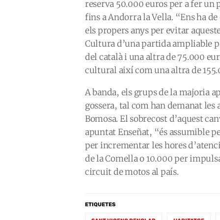
reserva 50.000 euros per a fer un p
fins a Andorra la Vella. “Ens ha de
els propers anys per evitar aquest
Cultura d’una partida ampliable p
del català i una altra de 75.000 eu
cultural així com una altra de 155
A banda, els grups de la majoria apo
gossera, tal com han demanat les as
Bomosa. El sobrecost d’aquest canv
apuntat Enseñat, “és assumible p
per incrementar les hores d’atenci
de la Comella o 10.000 per impulsa
circuit de motos al país.
ETIQUETES