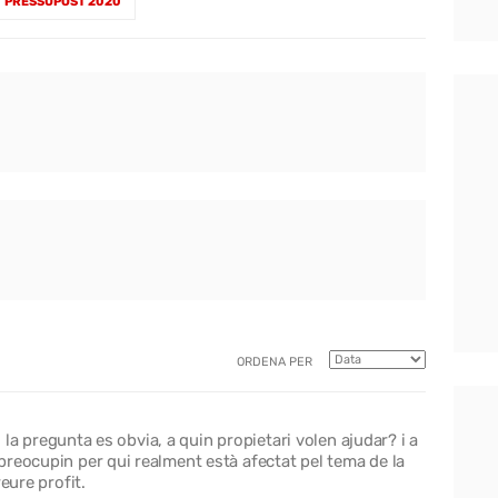
PRESSUPOST 2020
ORDENA PER
, la pregunta es obvia, a quin propietari volen ajudar? i a
reocupin per qui realment està afectat pel tema de la
eure profit.