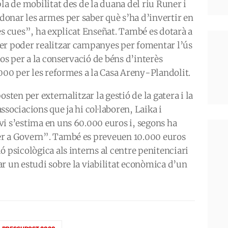
la de mobilitat des de la duana del riu Runer i
 donar les armes per saber què s’ha d’invertir en
es cues”, ha explicat Enseñat. També es dotarà a
er poder realitzar campanyes per fomentar l’ús
ros per a la conservació de béns d’interès
.000 per les reformes a la Casa Areny-Plandolit.
sten per externalitzar la gestió de la gatera i la
sociacions que ja hi col·laboren, Laika i
i s’estima en uns 60.000 euros i, segons ha
er a Govern”. També es preveuen 10.000 euros
ó psicològica als interns al centre penitenciari
r un estudi sobre la viabilitat econòmica d’un