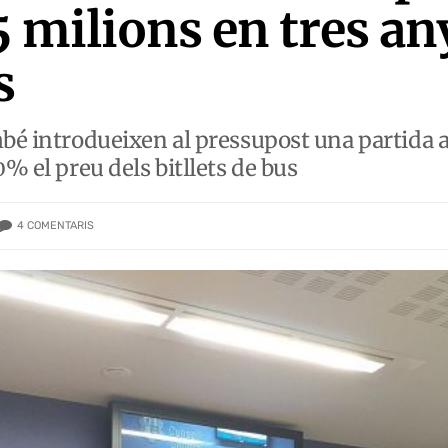
 milions en tres any
s
bé introdueixen al pressupost una partida an
0% el preu dels bitllets de bus
4
COMENTARIS