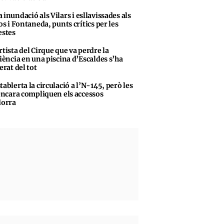
 inundació als Vilars i esllavissades als
s i Fontaneda, punts crítics per les
stes
rtista del Cirque que va perdre la
iència en una piscina d’Escaldes s’ha
erat del tot
tablerta la circulació a l’N-145, però les
encara compliquen els accessos
dorra