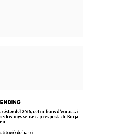
ENDING
préstec del 2016, set milions d’euros… i
bé dos anys sense cap resposta de Borja
sen
stitució de barri