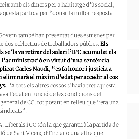
eix amb els diners per a habitatge d’ús social,
d’aquesta partida per “donar la millor resposta
a Govern també han presentat dues esmenes per
Els
e dos col·lectius de treballadors públics.
s se’ls va retirar del salari l’IPC acumulat els
 l’administració en virtut d’una sentència
licat Carles Naudi, “es fa honor i justícia a
i eliminarà el màxim d’edat per accedir al cos
nys.
“A tots els altres cossos s’havia tret aquesta
cava l’edat en funció de les condicions del
 general de CC, tot posant en relleu que “era una
sindicats”.
 Liberals i CC són la que garantirà la partida de
ió de Sant Vicenç d’Enclar o una altra que