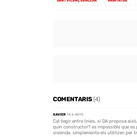
SANT VICENÇ DENCLAR
HABITATGE
COMENTARIS
(4)
XAVIER
FA 6 ANYS
Cal llegir entre linies, si DA proposa això
quin constructor? es impossible que es p
vivienda, simplemente els utilitzen per tr