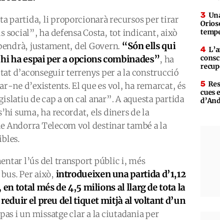
Una
 partida, li proporcionarà recursos per tirar
Orioso
s social”, ha defensa Costa, tot indicant, això
tempe
“Són ells qui
dependrà, justament, del Govern.
L’a
 hi ha espai per a opcions combinades”
consc
, ha
recup
litat d’aconseguir terrenys per a la construcció
Res
ar-ne d’existents. El que es vol, ha remarcat, és
cues 
islatiu de cap a on cal anar”. A aquesta partida
d’An
s’hi suma, ha recordat, els diners de la
ue Andorra Telecom vol destinar també a la
ibles.
entar l’ús del transport públic i, més
introdueixen una partida d’1,12
 bus. Per això,
en total més de 4,5 milions al llarg de tota la
reduir el preu del tiquet mitjà al voltant d’un
pas i un missatge clar a la ciutadania per