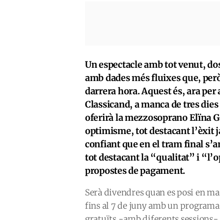
Un espectacle amb tot venut, dos
amb dades més fluixes que, però
darrera hora. Aquest és, ara per a
Classicand, a manca de tres dies 
oferirà la mezzosoprano Elïna G
optimisme, tot destacant l’èxit j
confiant que en el tram final s’a
tot destacant la “qualitat” i “l
propostes de pagament.
Serà divendres quan es posi en mar
fins al 7 de juny amb un programa
gratuïts -amb diferents sessions-