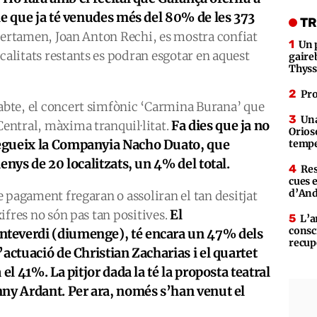
le que ja té venudes més del 80% de les 373
TR
l certamen, Joan Anton Rechi, es mostra confiat
Un 
calitats restants es podran esgotar en aquest
gaire
Thys
Pro
sabte, el concert simfònic ‘Carmina Burana’ que
Una
Fa dies que ja no
Central, màxima tranquil·litat.
Orioso
egueix la Companyia Nacho Duato, que
tempe
enys de 20 localitzats, un 4% del total.
Res
cues 
d’An
de pagament fregaran o assoliran el tan desitjat
El
 xifres no són pas tan positives.
L’a
consc
teverdi (diumenge), té encara un 47% dels
recup
actuació de Christian Zacharias i el quartet
el 41%. La pitjor dada la té la proposta teatral
nny Ardant. Per ara, només s’han venut el