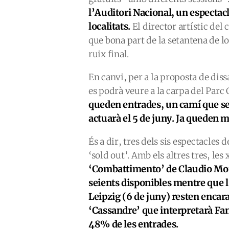
l’Auditori Nacional, un espectac
localitats.
El director artístic de
que bona part de la setantena de lo
ruix final.
En canvi, per a la proposta de dis
es podrà veure a la carpa del Parc 
queden entrades, un camí que s
actuarà el 5 de juny. Ja queden m
És a dir, tres dels sis espectacles 
‘sold out’. Amb els altres tres, les
‘Combattimento’ de Claudio Mon
seients disponibles mentre que l’
Leipzig (6 de juny) resten encara 
‘Cassandre’ que interpretarà Fa
48% de les entrades.