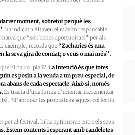
 darrer moment, sobretot perquè les
”
, ha indicat a Altaveu el màxim responsable
remarca que “són bones oportunitats” per als
“Zacharies és una
Per exemple, recorda que
 en la seva gira de comiat; o veus o mai més”.
a intenció és que totes
que hi ha un ‘pla B’. L
guin es posin a la venda a un preu especial, de
ora abans de cada espectacle. Això sí, només
s.
Es tracta d’una forma d’intentar incrementar
é, “d’apropar les propostes a aquest col·lectiu
es per al festival, hi ha optimisme entre els seus
s. Estem contents i esperant amb cand
e
letes