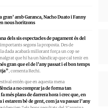
‘fa gran’ amb Garanca, Nacho Duato i Fanny
 en nous horitzons
ana dels sis espectacles de pagament és del
importants segons la proposta. Des de
 la dada acabarà millorant força un cop se
 malgrat que hi ha un hàndicap que cal tenir en
 gran que el de l’any passat i el bon temps
atja”
, comenta Rechi.
l festival entén que en aquesta mena
dència a no comprar ja de forma tan
 fa més plans de darrera hora i crec que, en
a i estarem bé de gent, com ja va passar l’any
 evidencien “els bons resultats del ‘Carmina