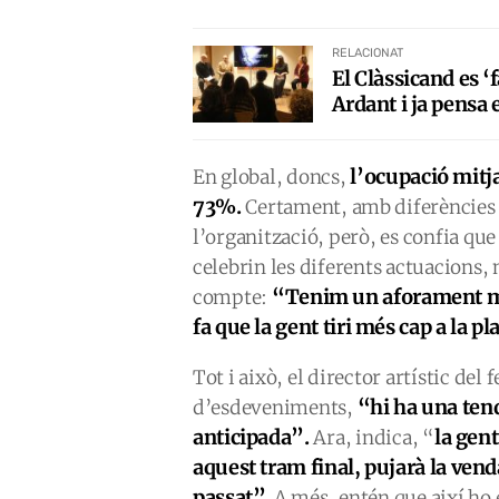
RELACIONAT
El Clàssicand es 
Ardant i ja pensa
l’ocupació mitj
En global, doncs,
73%.
Certament, amb diferències 
l’organització, però, es confia que
celebrin les diferents actuacions,
“Tenim un aforament més
compte:
fa que la gent tiri més cap a la pl
Tot i això, el director artístic de
“hi ha una ten
d’esdeveniments,
anticipada”.
la gent
Ara, indica, “
aquest tram final, pujarà la vend
passat”
. A més, entén que així ho