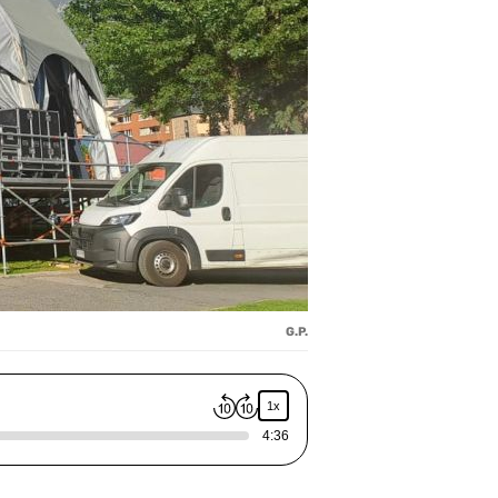
G.P.
1x
4:36