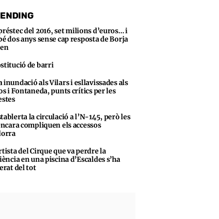
ENDING
préstec del 2016, set milions d’euros… i
bé dos anys sense cap resposta de Borja
sen
stitució de barri
 inundació als Vilars i esllavissades als
s i Fontaneda, punts crítics per les
stes
tablerta la circulació a l’N-145, però les
encara compliquen els accessos
dorra
rtista del Cirque que va perdre la
iència en una piscina d’Escaldes s’ha
erat del tot