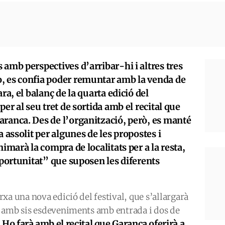
 amb perspectives d’arribar-hi i altres tres
, es confia poder remuntar amb la venda de
ra, el balanç de la quarta edició del
per al seu tret de sortida amb el recital que
aranca. Des de l’organització, però, es manté
a assolit per algunes de les propostes i
nimarà la compra de localitats per a la resta,
’oportunitat” que suposen les diferents
xa una nova edició del festival, que s’allargarà
 amb sis esdeveniments amb entrada i dos de
Ho farà amb el recital que Garança oferirà a
.