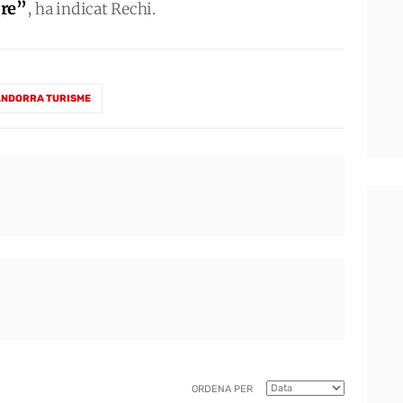
re”
, ha indicat Rechi.
ANDORRA TURISME
ORDENA PER