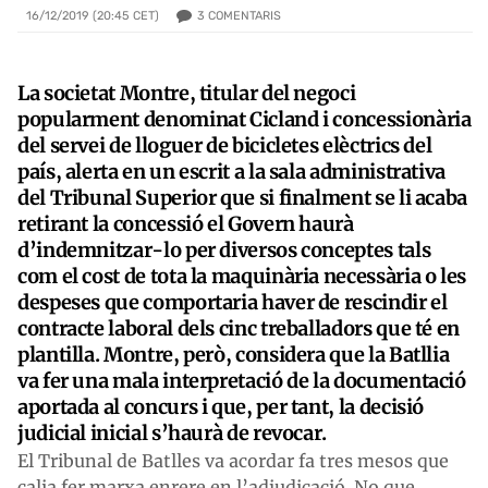
3
COMENTARIS
16/12/2019 (20:45 CET)
La societat Montre, titular del negoci
popularment denominat Cicland i concessionària
del servei de lloguer de bicicletes elèctrics del
país, alerta en un escrit a la sala administrativa
del Tribunal Superior que si finalment se li acaba
retirant la concessió el Govern haurà
d’indemnitzar-lo per diversos conceptes tals
com el cost de tota la maquinària necessària o les
despeses que comportaria haver de rescindir el
contracte laboral dels cinc treballadors que té en
plantilla. Montre, però, considera que la Batllia
va fer una mala interpretació de la documentació
aportada al concurs i que, per tant, la decisió
judicial inicial s’haurà de revocar.
El Tribunal de Batlles va acordar fa tres mesos que
calia fer marxa enrere en l’adjudicació. No que