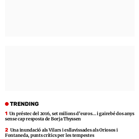
TRENDING
Un préstec del 2016, set milions d’euros… i gairebé dos anys
sense cap resposta de Borja Thyssen
Una inundació als Vilars i esllavissades als Oriosos i
Fontaneda, punts crítics per les tempestes