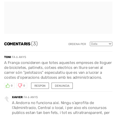
(3)
COMENTARIS
ORDENA PER
TONI
FA 6 ANYS
A França consideren que totes aquestes empreses de lloguer
de bicicletes, patinets, cotxes electrics en lliure servei al
carrer són "pelotazos" especulatiu que es van a lucrar a
costes d'operacions dubtoses amb les administracions.
RESPON
DENUNCIA
0
0
XAVIER
FA 6 ANYS
A Andorra no funciona aixi. Ningu s’aprofita de
l’Adminitracio, Central o local, i per aixo els concursos
publics estan tan ben fets, i tot es ultratransparent, per