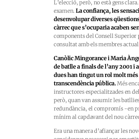
L’elecció, però, no està gens clara
La confiança, les sensac
examen.
desenvolupar diverses qüestion
càrrec que s’ocuparia acaben sen
components del Consell Superior p
consultat amb els membres actuals
Canòlic Mingorance i Maria Ànge
de batlle a finals de l’any 2001 
dues han tingut un rol molt més 
transcendència pública.
Més enca
instructores especialitzades en de
però, quan van assumir les batllie
redundància, el compromís -en pri
mínim al capdavant del nou càrre
Era una manera d’afiançar les nove