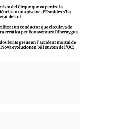
rtista del Cirque que va perdre la
iència en una piscina d’Escaldes s’ha
erat del tot
alitzat un conductor que circulava de
a erràtica per Bonaventura Riberaygua
 dos ferits greus en l’accident mortal de
a Nova evolucionen bé i surten de l’UCI