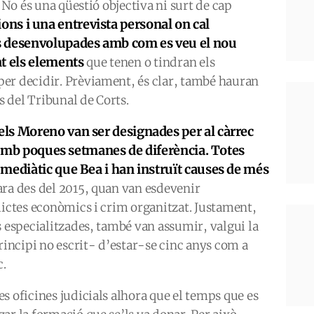
. No és una qüestió objectiva ni surt de cap
ions i una entrevista personal on cal
s desenvolupades amb com es veu el nou
t els elements
que tenen o tindran els
er decidir. Prèviament, és clar, també hauran
 del Tribunal de Corts.
ls Moreno van ser designades per al càrrec
i amb poques setmanes de diferència. Totes
mediàtic que Bea i han instruït causes de més
ra des del 2015, quan van esdevenir
lictes econòmics i crim organitzat. Justament,
s especialitzades, també van assumir, valgui la
ncipi no escrit- d’estar-se cinc anys com a
c.
s oficines judicials alhora que el temps que es