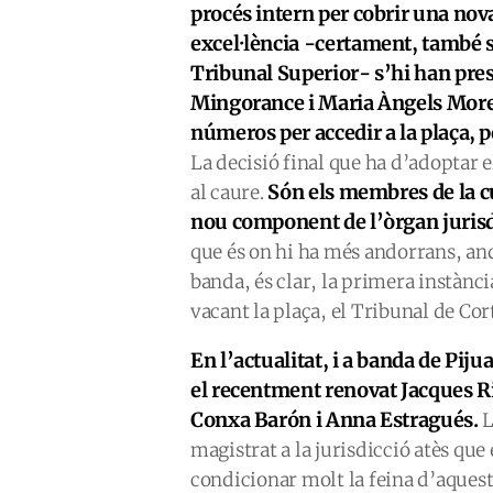
procés intern per cobrir una nova
excel·lència -certament, també se
Tribunal Superior- s’hi han prese
Mingorance i Maria Àngels Moreno
números per accedir a la plaça, pe
La decisió final que ha d’adoptar e
Són els membres de la cú
al caure.
nou component de l’òrgan jurisd
que és on hi ha més andorrans, and
banda, és clar, la primera instància
vacant la plaça, el Tribunal de Cor
En l’actualitat, i a banda de Piju
el recentment renovat Jacques Ri
Conxa Barón i Anna Estragués.
L
magistrat a la jurisdicció atès que
condicionar molt la feina d’aquest