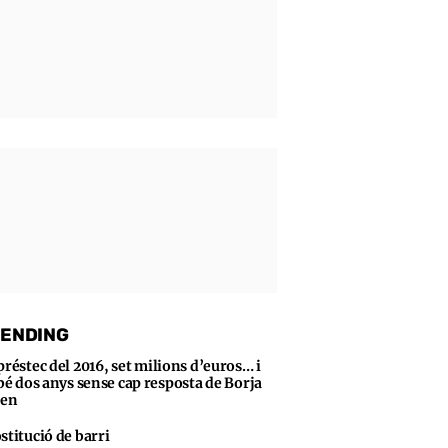
ENDING
préstec del 2016, set milions d’euros… i
bé dos anys sense cap resposta de Borja
sen
stitució de barri