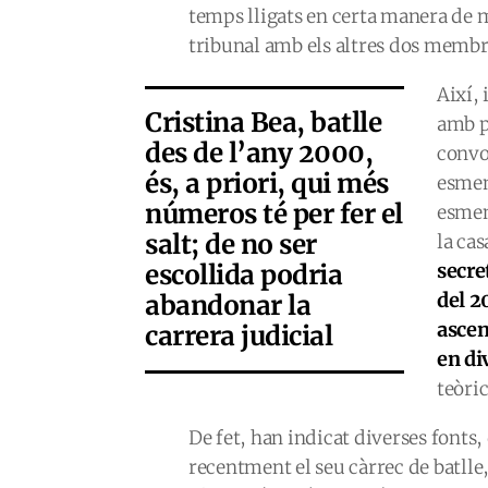
temps lligats en certa manera de m
tribunal amb els altres dos membres
Així, 
Cristina Bea, batlle
amb p
des de l’any 2000,
convo
és, a priori, qui més
esmen
números té per fer el
esmen
salt; de no ser
la cas
escollida podria
secret
del 2
abandonar la
ascen
carrera judicial
en di
teòri
De fet, han indicat diverses fonts, 
recentment el seu càrrec de batlle