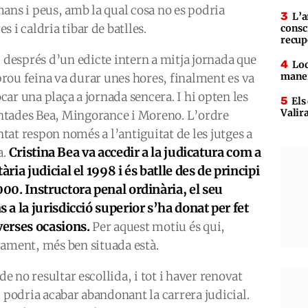
ans i peus, amb la qual cosa no es podria
L’a
 i caldria tibar de batlles.
consc
recup
i després d’un edicte intern a mitja jornada que
Loc
maner
rou feina va durar unes hores, finalment es va
car una plaça a jornada sencera. I hi opten les
Els
Valir
tades Bea, Mingorance i Moreno. L’ordre
tat respon només a l’antiguitat de les jutges a
Cristina Bea va accedir a la judicatura com a
a.
ària judicial el 1998 i és batlle des de principi
000. Instructora penal ordinària, el seu
s a la jurisdicció superior s’ha donat per fet
verses ocasions.
Per aquest motiu és qui,
cament, més ben situada està.
de no resultar escollida, i tot i haver renovat
, podria acabar abandonant la carrera judicial.