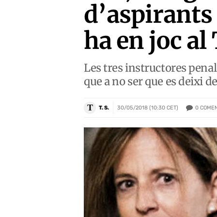
d’aspirants 
ha en joc al
Les tres instructores penal
que a no ser que es deixi 
T
0
COMEN
T. S.
30/05/2018 (10:30 CET)