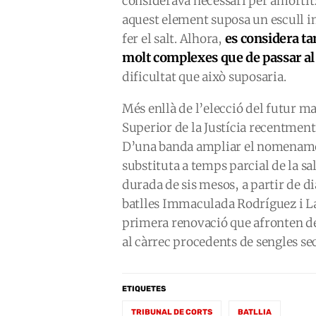
considerava necessari per amortitz
aquest element suposa un escull
es considera ta
fer el salt. Alhora,
molt complexes que de passar al 
dificultat que això suposaria.
Més enllà de l’elecció del futur ma
Superior de la Justícia recentmen
D’una banda ampliar el nomename
substituta a temps parcial de la sa
durada de sis mesos, a partir de di
batlles Immaculada Rodríguez i Lau
primera renovació que afronten des
al càrrec procedents de sengles sec
ETIQUETES
TRIBUNAL DE CORTS
BATLLIA