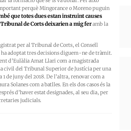
ar la formació que se’ls va donar. Per això
 important perquè Mingorance o Moreno puguin
mbé que totes dues estan instruint causes
Tribunal de Corts deixarien a mig fer
amb la
gistrat per al Tribunal de Corts, el Consell
t ha adoptat tres decisions diguem-ne de tràmit.
nt d’Eulàlia Amat Llari com a magistrada
la civil del Tribunal Superior de Justícia per una
a 1 de juny del 2018. De l’altra, renovar com a
ra Solanes com a batlles. En els dos casos és la
prés d’haver estat designades, al seu dia, per
retaries judicials.