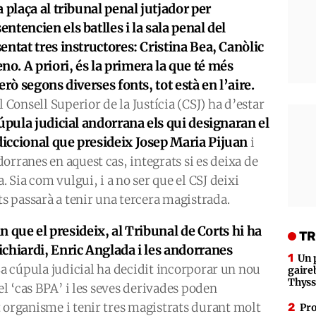
 plaça al tribunal penal jutjador per
ntencien els batlles i la sala penal del
ntat tres instructores: Cristina Bea, Canòlic
. A priori, és la primera la que té més
rò segons diverses fonts, tot està en l’aire.
l Consell Superior de la Justícia (CSJ) ha d’estar
pula judicial andorrana els qui designaran el
iccional que presideix Josep Maria Pijuan
i
orranes en aquest cas, integrats si es deixa de
. Sia com vulgui, i a no ser que el CSJ deixi
ts passarà a tenir una tercera magistrada.
an que el presideix, al Tribunal de Corts hi ha
TR
chiardi, Enric Anglada i les andorranes
Un 
a cúpula judicial ha decidit incorporar un nou
gaire
Thys
 el ‘cas BPA’ i les seves derivades poden
 organisme i tenir tres magistrats durant molt
Pro