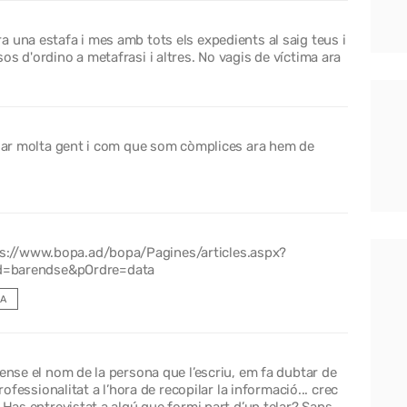
 una estafa i mes amb tots els expedients al saig teus i
s d'ordino a metafrasi i altres. No vagis de víctima ara
redar molta gent i com que som còmplices ara hem de
tps://www.bopa.ad/bopa/Pagines/articles.aspx?
d=barendse&pOrdre=data
A
sense el nom de la persona que l’escriu, em fa dubtar de
rofessionalitat a l’hora de recopilar la informació... crec