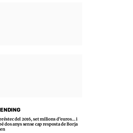
ENDING
préstec del 2016, set milions d’euros… i
bé dos anys sense cap resposta de Borja
sen