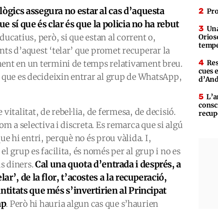
lògics assegura no estar al cas d’aquesta
Pro
ue sí que és clar és que la policia no ha rebut
Una
ucatius, però, si que estan al corrent o,
Orioso
tempe
nts d’aquest ‘telar’ que promet recuperar la
ment en un termini de temps relativament breu.
Res
cues 
que es decideixin entrar al grup de WhatsApp,
d’An
L’a
consc
vitalitat, de rebel·lia, de fermesa, de decisió.
recup
com a selectiva i discreta. Es remarca que si algú
ue hi entri, perquè no és prou vàlida. I,
el grup es facilita, és només per al grup i no es
Cal una quota d’entrada i després, a
ls diners.
ar’, de la flor, t’acostes a la recuperació,
ntitats que més s’invertirien al Principat
ap
. Però hi hauria algun cas que s’haurien