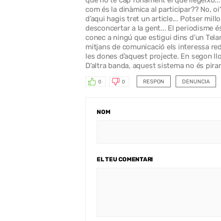
que no té cap fonament el que llegeixo...
com és la dinàmica al participar?? No, o
d’aqui hagis tret un article... Potser mil
desconcertar a la gent... El periodisme é
conec a ningú que estigui dins d’un Telar
mitjans de comunicació els interessa reda
les dones d’aquest projecte. En segon lloc, 
D’altra banda, aquest sistema no és pirami
RESPON
DENUNCIA
0
0
NOM
EL TEU COMENTARI