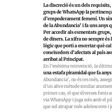
La discreció és un dels requisits,
grups de WhatsApp la pertinenç
d’empoderament femení. Un símbo
de la Abundancia’ i fa uns anys 
Per accedir als esmentats grups,
de diners. La xifra no sempre és 
lògic que porti a encertar què cal
coneixedors d’afectats al país a
arribat al Principat.
En l’enèsima reinvenció, la últim
una estafa piramidal que fa anys
Abundancia’, no és res més, asseg
d’un altre mètode similar anomenat
primer cas, el que diverses fonts a
via WhatsApp i juga sols amb el púb
que sol atrapar més adolescents i 