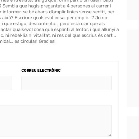
 Has entrevistat a algú que formi part d’un telar? Saps
i? Sembla que hagis preguntat a 4 persones al carrer i
lor informar-se bé abans d’omplir línies sense sentit, per
s això? Escriure qualsevol cosa, per omplir...? Jo no
 i que estigui descontenta... pero está clar que als
ctar qualsevol cosa que espanti al lector, i que allunyi a
ni rebel•lia ni vitalitat, ni res del que escrius és cert...
dal... es circular! Gracies!
CORREU ELECTRÒNIC