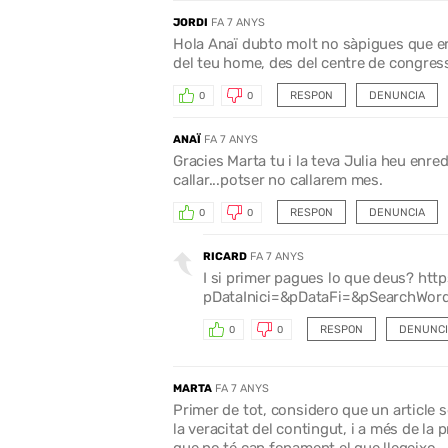
JORDI
FA 7 ANYS
Hola Anaï dubto molt no sàpigues que era
del teu home, des del centre de congresso
RESPON
DENUNCIA
0
0
ANAÏ
FA 7 ANYS
Gracies Marta tu i la teva Julia heu en
callar...potser no callarem mes.
RESPON
DENUNCIA
0
0
RICARD
FA 7 ANYS
I si primer pagues lo que deus? ht
pDataInici=&pDataFi=&pSearchWor
RESPON
DENUNCI
0
0
MARTA
FA 7 ANYS
Primer de tot, considero que un article 
la veracitat del contingut, i a més de la p