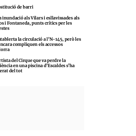
stitució de barri
 inundació als Vilars i esllavissades als
s i Fontaneda, punts crítics per les
stes
tablerta la circulació a l’N-145, però les
encara compliquen els accessos
dorra
rtista del Cirque que va perdre la
iència en una piscina d’Escaldes s’ha
erat del tot