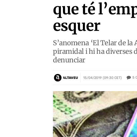
que té l’e
esquer
S’anomena ‘El Telar de la 
piramidal i hi ha diverses 
denunciar
5
ALTAVEU
15/04/2019 (09:30 CET)