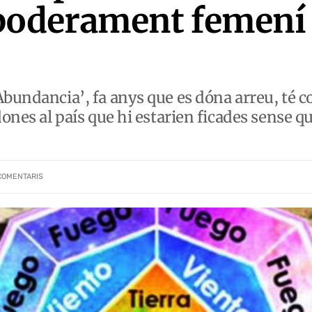
mpoderament femení
Abundancia’, fa anys que es dóna arreu, té c
dones al país que hi estarien ficades sense q
COMENTARIS