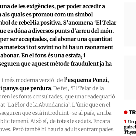
 una de les exigències, per poder accedir a
a als quals es promou com un símbol
l de rebel·lia positiva. S’anomena ‘El Telar
que es dóna a diversos punts d’arreu del món.
 per ser acceptades, cal abonar una quantitat
la mateixa i tot sovint no hi ha un raonament
 abonar. En el fons és una estafa, i
sseguren que aquest mètode fraudulent ja ha
l’esquema Ponzi,
a i més moderna versió, de
 i panys que perdura
. De fet, ‘El Telar de la
uren les fonts consultades, que una readequació
 ‘La Flor de la Abundancia’. L’únic que en el
TR
sseguren que està introduint-se al país, arriba
lic femení. Això sí, de totes les edats. Encara
Un 
gaire
joves. Però també hi hauria adults entrampades.
Thys