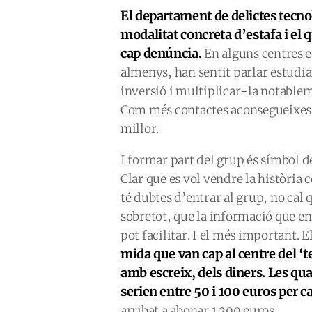
El departament de delictes tecno
modalitat concreta d’estafa i el q
cap denúncia.
En alguns centres ed
almenys, han sentit parlar estudia
inversió i multiplicar-la notable
Com més contactes aconsegueixes 
millor.
I formar part del grup és símbol de 
Clar que es vol vendre la història 
té dubtes d’entrar al grup, no cal q
sobretot, que la informació que en 
pot facilitar. I el més important. E
mida que van cap al centre del ‘tel
amb escreix, dels diners. Les qua
serien entre 50 i 100 euros per c
arribat a abonar 1.200 euros.