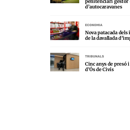
penitenciari gesto
d’autocaravanes
ECONOMIA
Nova patacada dels i
de la davallada d’im
TRIBUNALS
Cinc anys de presó i
d’Ós de Civís