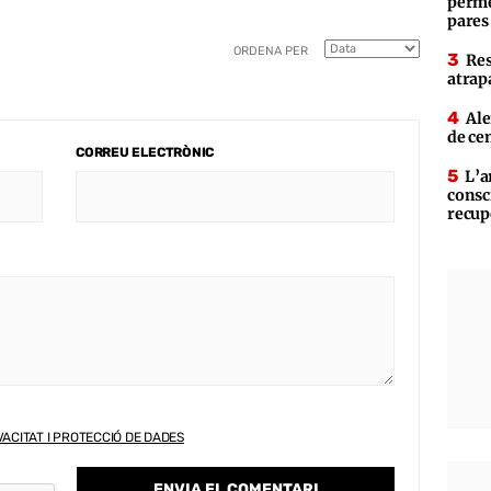
perme
pares
ORDENA PER
Res
atrap
Ale
de ce
CORREU ELECTRÒNIC
L’a
consc
recup
VACITAT I PROTECCIÓ DE DADES