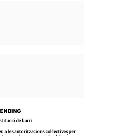
ENDING
stitució de barri
u a les autoritzacions col·lectives per