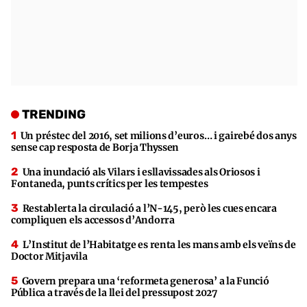
TRENDING
Un préstec del 2016, set milions d’euros… i gairebé dos anys
sense cap resposta de Borja Thyssen
Una inundació als Vilars i esllavissades als Oriosos i
Fontaneda, punts crítics per les tempestes
Restablerta la circulació a l’N-145, però les cues encara
compliquen els accessos d’Andorra
L’Institut de l’Habitatge es renta les mans amb els veïns de
Doctor Mitjavila
Govern prepara una ‘reformeta generosa’ a la Funció
Pública a través de la llei del pressupost 2027