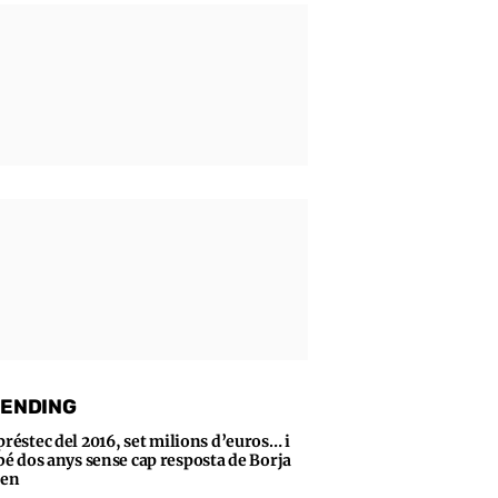
ENDING
préstec del 2016, set milions d’euros… i
bé dos anys sense cap resposta de Borja
sen