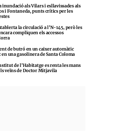
 inundació als Vilars i esllavissades als
s i Fontaneda, punts crítics per les
stes
tablerta la circulació a l’N-145, però les
encara compliquen els accessos
dorra
ent de butró en un caixer automàtic
t en una gasolinera de Santa Coloma
nstitut de l’Habitatge es renta les mans
ls veïns de Doctor Mitjavila