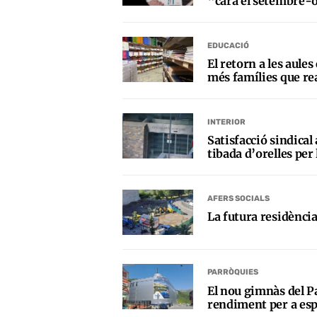
“cara el setembre-
EDUCACIÓ
El retorn a les aules
més famílies que re
INTERIOR
Satisfacció sindical 
tibada d’orelles per 
AFERS SOCIALS
La futura residènci
PARRÒQUIES
El nou gimnàs del Pa
rendiment per a espo