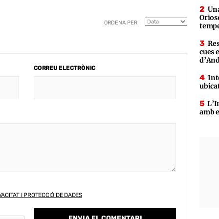
Una
Orioso
ORDENA PER
tempe
Res
cues 
d’An
CORREU ELECTRÒNIC
Int
ubica
L’I
amb e
VACITAT I PROTECCIÓ DE DADES