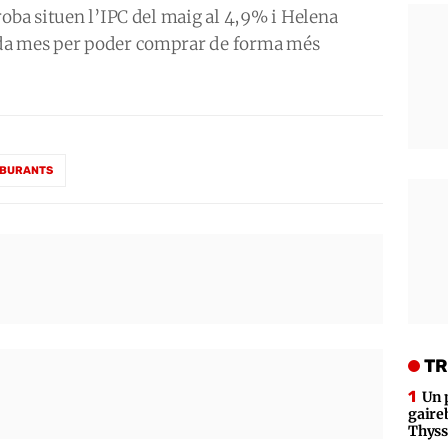
roba situen l’IPC del maig al 4,9% i Helena
ada mes per poder comprar de forma més
BURANTS
TR
Un 
gaire
Thys