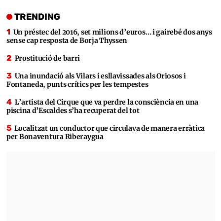
TRENDING
Un préstec del 2016, set milions d’euros… i gairebé dos anys
sense cap resposta de Borja Thyssen
Prostitució de barri
Una inundació als Vilars i esllavissades als Oriosos i
Fontaneda, punts crítics per les tempestes
L’artista del Cirque que va perdre la consciència en una
piscina d’Escaldes s’ha recuperat del tot
Localitzat un conductor que circulava de manera erràtica
per Bonaventura Riberaygua