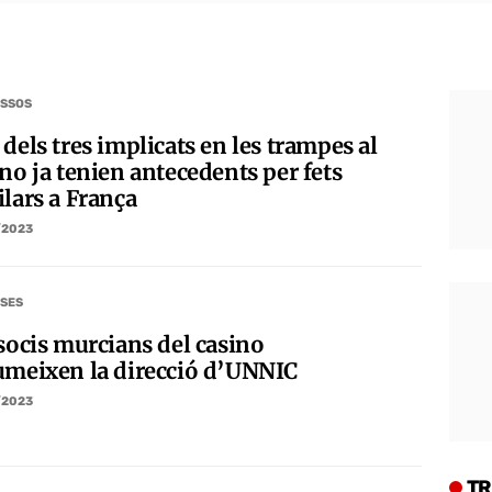
SSOS
dels tres implicats en les trampes al
no ja tenien antecedents per fets
ilars a França
/2023
SES
 socis murcians del casino
umeixen la direcció d’UNNIC
/2023
TR