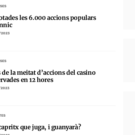
SES
otades les 6.000 accions populars
nnic
/2023
SES
 de la meitat d’accions del casino
ervades en 12 hores
/2023
TES
capritx que juga, i guanyarà?