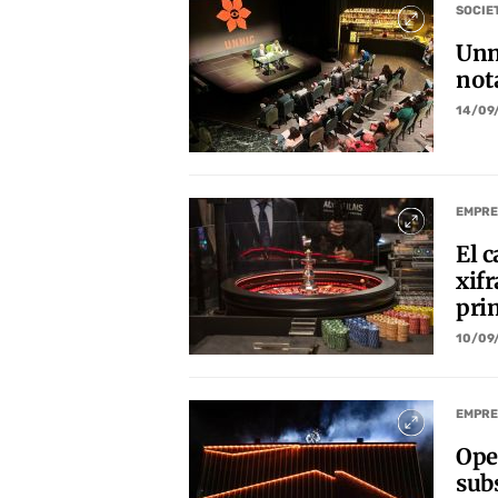
SOCIE
Unn
nota
14/09
EMPRE
El c
xifr
pri
10/09
EMPRE
Ope
sub