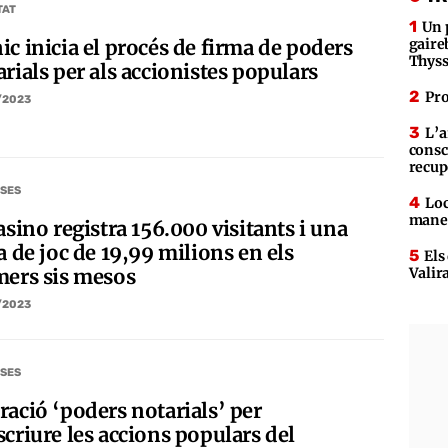
TAT
Un 
ic inicia el procés de firma de poders
gaire
Thys
rials per als accionistes populars
Pro
/2023
L’a
consc
recup
SES
Loc
maner
asino registra 156.000 visitants i una
a de joc de 19,99 milions en els
Els
Valir
mers sis mesos
/2023
SES
ració ‘poders notarials’ per
scriure les accions populars del