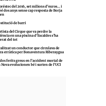
préstec del 2016, set milions d’euros… i
bé dos anys sense cap resposta de Borja
sen
stitució de barri
rtista del Cirque que va perdre la
iència en una piscina d’Escaldes s’ha
erat del tot
alitzat un conductor que circulava de
a erràtica per Bonaventura Riberaygua
 dos ferits greus en l’accident mortal de
a Nova evolucionen bé i surten de l’UCI