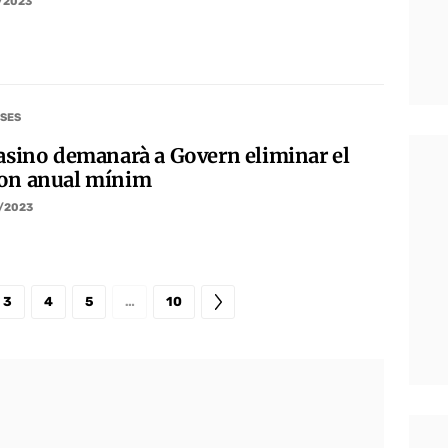
/2023
SES
casino demanarà a Govern eliminar el
on anual mínim
/2023
3
4
5
…
10