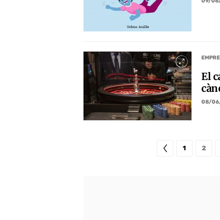
09/06
EMPRE
El 
càn
08/06
1
2