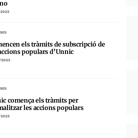
ino
/2023
SES
encen els tràmits de subscripció de
 accions populars d’Unnic
/2023
SES
ic comença els tràmits per
malitzar les accions populars
/2023