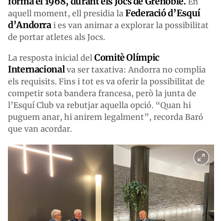
forma el 1968, durant els Jocs de Grenoble.
En
Federació d’Esquí
aquell moment, ell presidia la
d’Andorra
i es van animar a explorar la possibilitat
de portar atletes als Jocs.
Comitè Olímpic
La resposta inicial del
Internacional
va ser taxativa: Andorra no complia
els requisits. Fins i tot es va oferir la possibilitat de
competir sota bandera francesa, però la junta de
l’Esquí Club va rebutjar aquella opció. “Quan hi
puguem anar, hi anirem legalment”, recorda Baró
que van acordar.