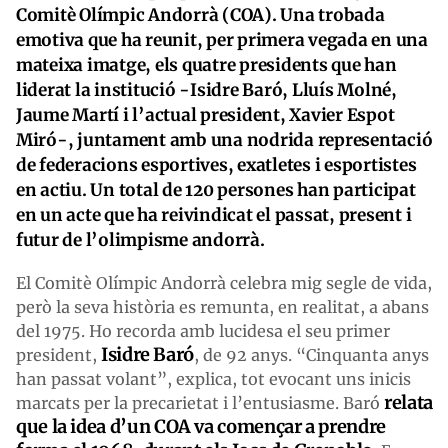
Comitè Olímpic Andorrà (COA). Una trobada
emotiva que ha reunit, per primera vegada en una
mateixa imatge, els quatre presidents que han
liderat la institució -Isidre Baró, Lluís Molné,
Jaume Martí i l’actual president, Xavier Espot
Miró-, juntament amb una nodrida representació
de federacions esportives, exatletes i esportistes
en actiu. Un total de 120 persones han participat
en un acte que ha reivindicat el passat, present i
futur de l’olimpisme andorrà.
El Comitè Olímpic Andorrà celebra mig segle de vida,
però la seva història es remunta, en realitat, a abans
del 1975. Ho recorda amb lucidesa el seu primer
Isidre Baró
president,
, de 92 anys. “Cinquanta anys
han passat volant”, explica, tot evocant uns inicis
relata
marcats per la precarietat i l’entusiasme. Baró
que la idea d’un COA va començar a prendre