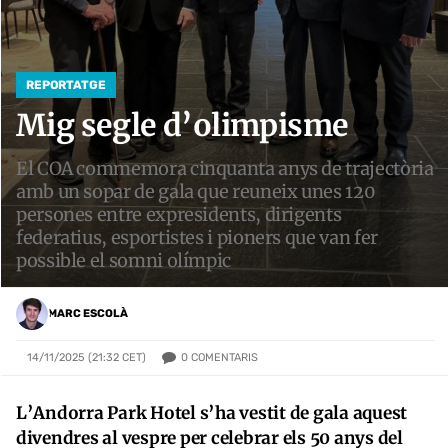
REPORTATGE
Mig segle d’olimpisme
El COA commemora cinquanta anys de trajectòria
amb un sopar de gala que reuneix unes 120
persones entre expresidents, dirigents
federatius, esportistes i pioners que van fer
possible el somni olímpic
MARC ESCOLÀ
0
COMENTARIS
14/11/2025 (21:32 CET)
L’Andorra Park Hotel s’ha vestit de gala aquest
divendres al vespre per celebrar els 50 anys del