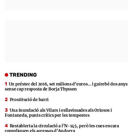
TRENDING
Un préstec del 2016, set milions d’euros… i gairebé dos anys
sense cap resposta de Borja Thyssen
Prostitució de barri
Una inundació als Vilars i esllavissades als Oriosos i
Fontaneda, punts crítics per les tempestes
Restablerta la circulació a l’N-145, però les cues encara
compliquen els accessos d’Andorra