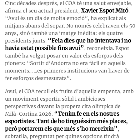
Cinc dècades després, el COA té una salut envejable,
Xavier Espot Miró
afirma el seu actual president,
.
“Avui és un dia de molta emoció”, ha explicat als
mitjans abans del sopar. No només celebraven els 50
anys, sinó també una imatge inèdita: els quatre
“Feia dies que ho intentava i no
presidents junts.
havia estat possible fins avui”
, reconeixia. Espot
també ha volgut posar en valor els esforços dels
pioners: “Sortir d’Andorra no era fàcil en aquells
moments... Les primeres institucions van haver de
fer esforços desmesurats”.
Avui, el COA recull els fruits d’aquella empenta, amb
un moviment esportiu sòlid i ambicioses
perspectives davant la propera cita olímpica de
“Tenim fe en els nostres
Milà-Cortina 2026.
esportistes. Tant de bo tinguéssim més places,
però portarem els que més s’ho mereixin”
,
subratlla, preguntat per quines opcions tindrà