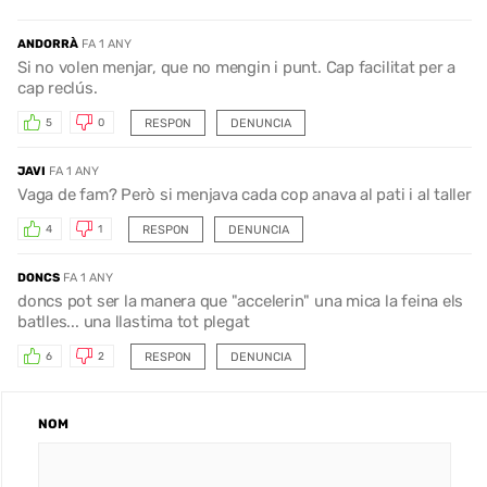
ANDORRÀ
FA 1 ANY
Si no volen menjar, que no mengin i punt. Cap facilitat per a
cap reclús.
RESPON
DENUNCIA
5
0
JAVI
FA 1 ANY
Vaga de fam? Però si menjava cada cop anava al pati i al taller
RESPON
DENUNCIA
4
1
DONCS
FA 1 ANY
doncs pot ser la manera que "accelerin" una mica la feina els
batlles... una llastima tot plegat
RESPON
DENUNCIA
6
2
NOM