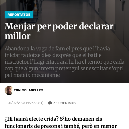
REPORTATGE
Menjar per poder declarar
millor
Abandona la vaga de fam el pres que l’havia
iniciat fa dotze dies després que el batlle
instructor l’hagi citat i ara hi ha el temor que cada
cop que algun intern pretengui ser escoltat s’opti
pel mateix mecanisme
TONI SOLANELLES
3
COMENTARIS
01/02/2025 (15:35 CET)
¿Hi haurà efecte crida? S’ho demanen els
funcionaris de presons i també, però en menor