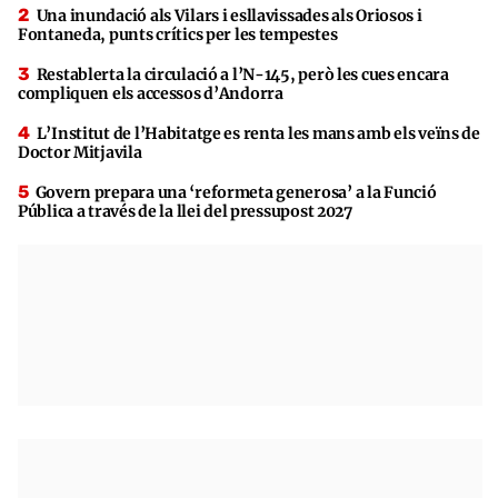
Una inundació als Vilars i esllavissades als Oriosos i
Fontaneda, punts crítics per les tempestes
Restablerta la circulació a l’N-145, però les cues encara
compliquen els accessos d’Andorra
L’Institut de l’Habitatge es renta les mans amb els veïns de
Doctor Mitjavila
Govern prepara una ‘reformeta generosa’ a la Funció
Pública a través de la llei del pressupost 2027