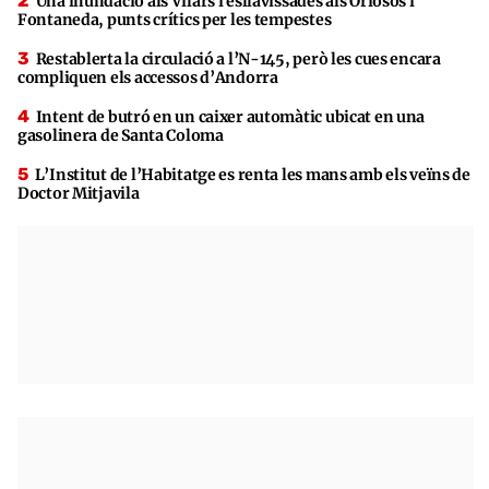
Una inundació als Vilars i esllavissades als Oriosos i
Fontaneda, punts crítics per les tempestes
Restablerta la circulació a l’N-145, però les cues encara
compliquen els accessos d’Andorra
Intent de butró en un caixer automàtic ubicat en una
gasolinera de Santa Coloma
L’Institut de l’Habitatge es renta les mans amb els veïns de
Doctor Mitjavila