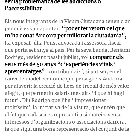
ser la problemàtica de les addiccions o
l’accessibilitat.
Els nous integrants de la Visura Ciutadana tenen clar
“poder fer retorn del que
per què es van apuntar:
m’ha donat Andorra per millorar la ciutadania”,
ha exposat Júlia Pons, advocada i assessora fiscal
que porta set anys al país. Per la seva banda, Benjamí
compartir els
Rodrigo, resident passiu jubilat, vol
seus més de 50 anys “d’experiències vitals i
aprenentatges”
i contribuir així, si pot ser, en el
canvi de model econòmic que persegueix Andorra
per afavorir la creació de llocs de treball de més valor
afegit, que permetin salaris més alts “i que hi hagi
futur”. Diu Rodrigo que l’ha “impressionat
moltíssim” la iniciativa de la Visura, que entén que
el fet que cadascú es representi a si mateix, sense
interessos d’organitzacions o associacions darrera,
fa que sigui una bona representació del conjunt de la