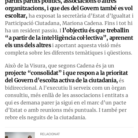
partits partits polítics, associacions o altres
organitzacions, i que des del Govern també es vol
escoltar,
ha exposat la secretària d’Estat d’Igualtat i
Participació Ciutadana, Mariona Cadena. Fins i tot hi
l’objectiu és que treballin
ha un resident passiu. I
“a partir de la intel·ligència col·lectiva”, aprenent
els uns dels altres
i aportant aquesta visió més
completa sobre les diferents temàtiques i qüestions.
Això de la Visura, que segons Cadena és ja un
projecte “consolidat” i que respon a la prioritat
del Govern d’escolta activa de la ciutadania,
és
bidireccional. A l’executiu li serveix com un òrgan
consultiu, més enllà de les associacions i entitats a
qui es demana parer ja sigui en el marc d’un pacte
d’Estat o amb reunions més puntuals. I també per
rebre els neguits de la ciutadania.
RELACIONAT