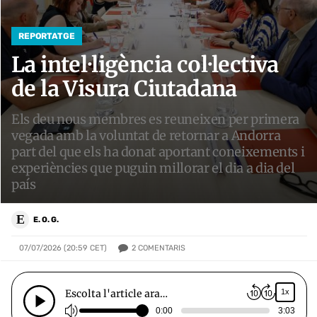
REPORTATGE
La intel·ligència col·lectiva
de la Visura Ciutadana
Els deu nous membres es reuneixen per primera
vegada amb la voluntat de retornar a Andorra
part del que els ha donat aportant coneixements i
experiències que puguin millorar el dia a dia del
país
E
E. O. G.
2
COMENTARIS
07/07/2026 (20:59 CET)
Escolta l'article ara…
1x
0:00
3:03