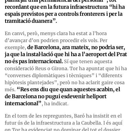
recordant que en la futura infraestructura “hi ha
espais previstos per a controls fronterers i per la
tramitació duanera”.
En canvi, però, menys clara ha estat a l’hora
d’avançar d’on podrien procedir els vols. Per
de Barcelona, ara mateix, no podria ser,
exemple,
ja que la instal·lació que hi ha a l’aeroport del Prat
no és pas internacional.
Sí que tenen aquesta
consideració Reus o Girona. Tor ha apuntat que hi ha
“converses diplomàtiques i tècniques” i “diferents
hipòtesis plantejades”, però no ha aclarit gaire cosa
“Res ens diu que quan aquestes acabin, el
més.
de Barcelona no pugui esdevenir heliport
internacional”
, ha indicat.
En el torn de les repreguntes, Baró ha insistit en el
futur ús de la infraestructura a la Caubella. I és aquí
on Tor ha evidenciat no dominar del tot el dossier.