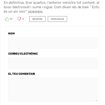
En definitiva, tirar quartos, l'anterior ministre tot content, el
bosc destrossat i suma i sigue. Com diuen els de baix " Esto
és un sin vivir" jajajajajaj.
RESPON
DENUNCIA
47
3
NOM
CORREU ELECTRÒNIC
EL TEU COMENTARI