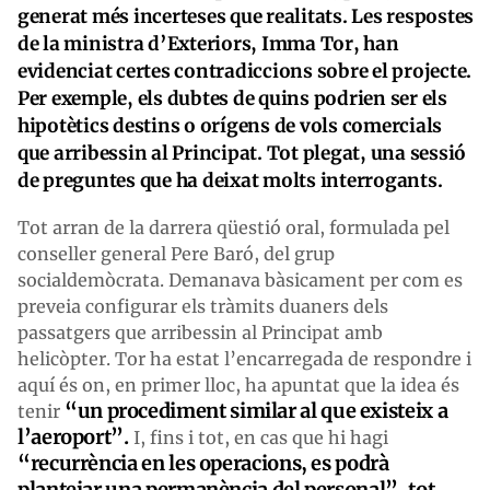
generat més incerteses que realitats. Les respostes
de la ministra d’Exteriors, Imma Tor, han
evidenciat certes contradiccions sobre el projecte.
Per exemple, els dubtes de quins podrien ser els
hipotètics destins o orígens de vols comercials
que arribessin al Principat. Tot plegat, una sessió
de preguntes que ha deixat molts interrogants.
Tot arran de la darrera qüestió oral, formulada pel
conseller general Pere Baró, del grup
socialdemòcrata. Demanava bàsicament per com es
preveia configurar els tràmits duaners dels
passatgers que arribessin al Principat amb
helicòpter. Tor ha estat l’encarregada de respondre i
aquí és on, en primer lloc, ha apuntat que la idea és
“un procediment similar al que existeix a
tenir
l’aeroport”.
I, fins i tot, en cas que hi hagi
“recurrència en les operacions, es podrà
plantejar una permanència del personal”, tot