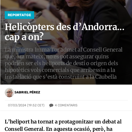
REPORTATGE
Helicòpters des d’Andorra...
cap a on?
La ministra Imma Tor admet al Consell General
que, ara mateix, no es pot assegurar quins
podrien ser els heliports de destí o origen dels
hipotètics vols comercials que arribessin a la
instal·lació que s’està construint a la Caubella
GABRIEL PÉREZ
4
COMENTARIS
07/03/2024 (19:52 CET)
L’heliport ha tornat a protagonitzar un debat al
Consell General. En aquesta ocasió, però, ha