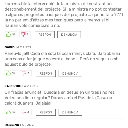
Lamentable la intervenció de la ministra demostrant un
desconeixement del projecte. Si la ministra no pot contestar
a algunes preguntes basiques del projecte ... qui ho farà ??? I
ja no parlem d'altres mes tecniques pero almenys si hi
hauran vols comercials o no.
RESPON
DENUNCIA
10
1
DAVID
FA 2 ANYS
Pareu-lo ja!!! Cada dia està la cosa menys clara. Ja trobareu
una cosa a fer ja que no està el bosc…. Però no seguiu amb
aquest bulo de projecte!
RESPON
DENUNCIA
34
3
LA PERDIU
FA 2 ANYS
Un fracàs anunciat. Quedarà en desús en un tres i no res.
Voleu una línia regular? Doncs amb el Pas de la Casa no
caldrà duaners! Jajajaja!
RESPON
DENUNCIA
39
4
PASSENC
FA 2 ANYS