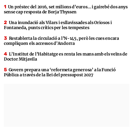
Un préstec del 2016, set milions d’euros… i gairebé dos anys
sense cap resposta de Borja Thyssen
Una inundació als Vilars i esllavissades als Oriosos i
Fontaneda, punts crítics per les tempestes
Restablerta la circulació a l’N-145, però les cues encara
compliquen els accessos d’Andorra
L’Institut de l’Habitatge es renta les mans amb els veïns de
Doctor Mitjavila
Govern prepara una ‘reformeta generosa’ a la Funció
Pública a través de la llei del pressupost 2027