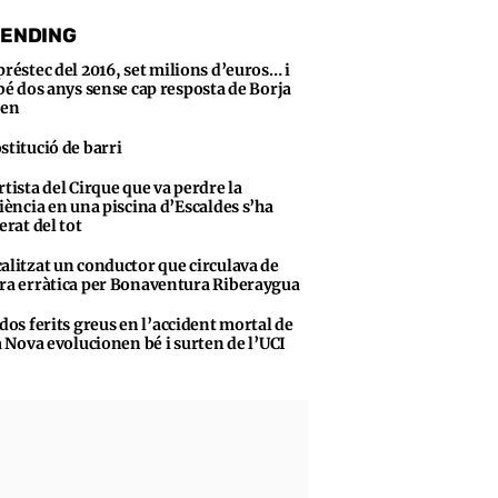
ENDING
préstec del 2016, set milions d’euros… i
bé dos anys sense cap resposta de Borja
sen
stitució de barri
rtista del Cirque que va perdre la
iència en una piscina d’Escaldes s’ha
erat del tot
alitzat un conductor que circulava de
a erràtica per Bonaventura Riberaygua
 dos ferits greus en l’accident mortal de
a Nova evolucionen bé i surten de l’UCI