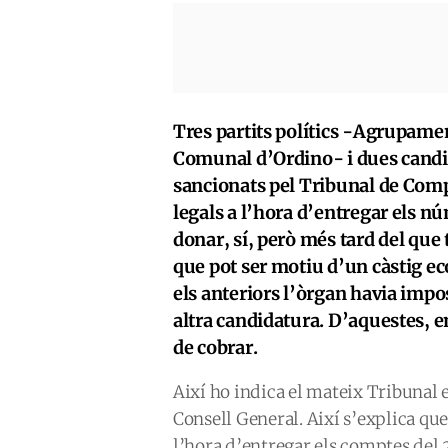
Tres partits polítics -Agrupame
Comunal d’Ordino- i dues candid
sancionats pel Tribunal de Comp
legals a l’hora d’entregar els n
donar, sí, però més tard del que
que pot ser motiu d’un càstig ec
els anteriors l’òrgan havia impo
altra candidatura. D’aquestes, 
de cobrar.
Així ho indica el mateix Tribunal e
Consell General. Així s’explica que 
l’hora d’entregar els comptes del 2