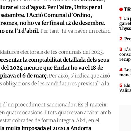
ar el 12 d’agost. Per l’altre, Units per al
TR
e setembre. I Acció Comunal d’Ordino,
Un 
sones, no ho va fer fins al 12 de desembre.
gaire
Thys
ho era l’1 d’abril.
Per tant, hi va haver un retard
Pro
L’a
datures electorals de les comunals del 2023.
consc
esentar la comptabilitat detallada dels seus
recup
g del 2024 mentre que Enclar ho va el 18 de
Loc
pirava el 6 de març.
maner
Per això, s’indica que això
s obligacions de les candidatures prevista” a la
Els
Valir
nici d’un procediment sancionador. És el mateix
 en quatre ocasions. I tots quatre van acabar amb
estat cobrades de forma íntegra. Així, en el
 la multa imposada el 2020 a Andorra