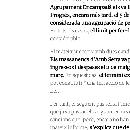
Agrupament Encampadà els va lliur
Progrés, encara més tard, el 5 d
considerada una agrupació de per
el límit per fer-
En tots els casos,
considerable.
El mateix succeeix amb dues candi
Els massanencs d’Amb Seny va pr
ingressos i despeses el 2 de mai
març.
el termini ex
En aquest cas,
pot constituir “una infracció de le
llei.
Per tant, el següent pas seria l’i
que ja va passar els anys anteriors
sancions que, però, encara no han 
s’explica que de
mateix informe,