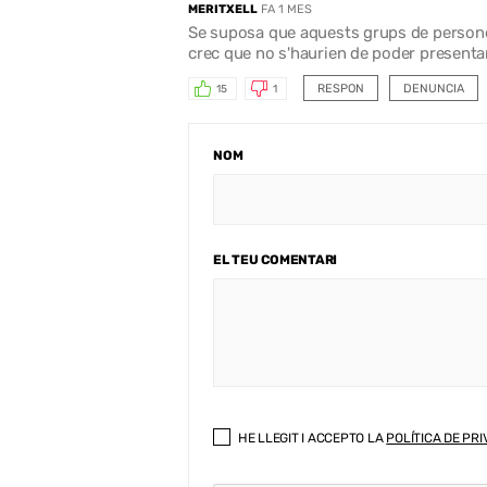
MERITXELL
FA 1 MES
Se suposa que aquests grups de persones
crec que no s'haurien de poder presentar 
RESPON
DENUNCIA
15
1
NOM
EL TEU COMENTARI
HE LLEGIT I ACCEPTO LA
POLÍTICA DE PRI