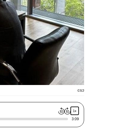
CSJ
1x
3:09