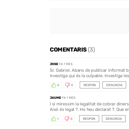
COMENTARIS
(3)
JOSE
FA 1 MES
Sr. Gabriel. Abans de publicar informat b
Investiga qui és la culpable. Investiga l
RESPON
DENUNCIA
0
0
JAUME
FA 1 MES
I si miressim la legalitat de cobrar diner
Això és legal ?. Ho heu declarat ?. Que 
RESPON
DENUNCIA
1
0