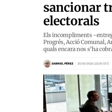
sancionar tr
electorals
Els incompliments -entre
Progrés, Acció Comunal, Am
quals encara nos s’ha cobr
GABRIEL PÉREZ
20/06/2026 (22:00 CET)