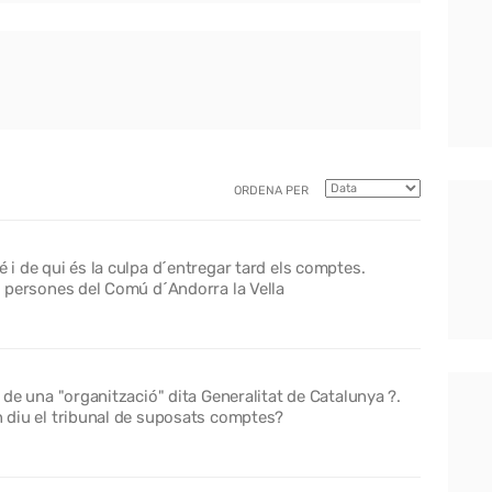
ORDENA PER
é i de qui és la culpa d´entregar tard els comptes.
es persones del Comú d´Andorra la Vella
s de una "organització" dita Generalitat de Catalunya ?.
en diu el tribunal de suposats comptes?