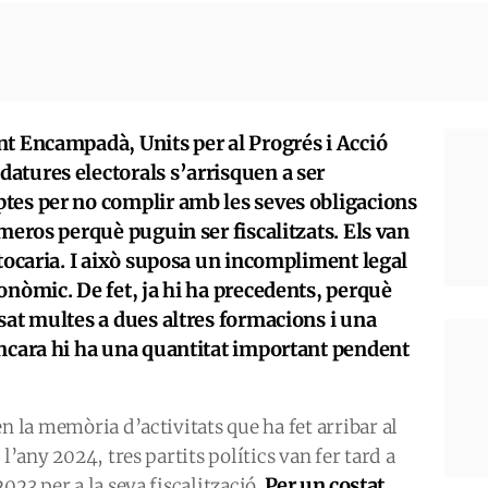
nt Encampadà, Units per al Progrés i Acció
atures electorals s’arrisquen a ser
tes per no complir amb les seves obligacions
úmeros perquè puguin ser fiscalitzats. Els van
 tocaria. I això suposa un incompliment legal
onòmic. De fet, ja hi ha precedents, perquè
sat multes a dues altres formacions i una
encara hi ha una quantitat important pendent
n la memòria d’activitats que ha fet arribar al
l’any 2024, tres partits polítics van fer tard a
Per un costat,
023 per a la seva fiscalització.