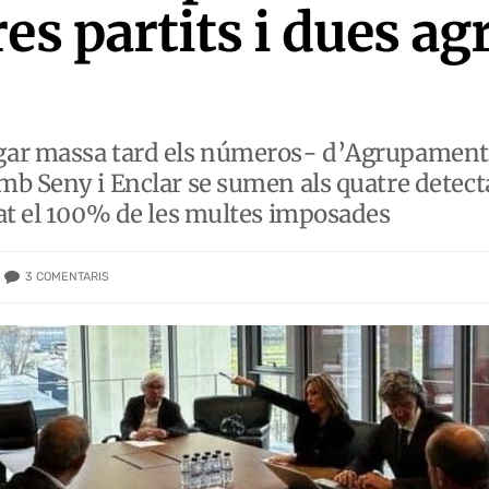
es partits i dues a
gar massa tard els números- d’Agrupament 
b Seny i Enclar se sumen als quatre detecta
at el 100% de les multes imposades
3
COMENTARIS