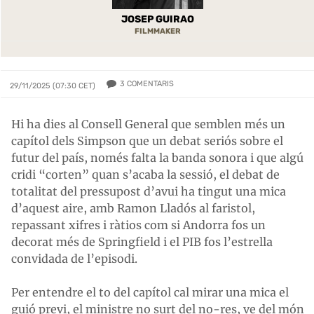
JOSEP GUIRAO
FILMMAKER
3
COMENTARIS
29/11/2025 (07:30 CET)
Hi ha dies al Consell General que semblen més un
capítol dels Simpson que un debat seriós sobre el
futur del país, només falta la banda sonora i que algú
cridi “corten” quan s’acaba la sessió, el debat de
totalitat del pressupost d’avui ha tingut una mica
d’aquest aire, amb Ramon Lladós al faristol,
repassant xifres i ràtios com si Andorra fos un
decorat més de Springfield i el PIB fos l’estrella
convidada de l’episodi.
Per entendre el to del capítol cal mirar una mica el
guió previ, el ministre no surt del no-res, ve del món