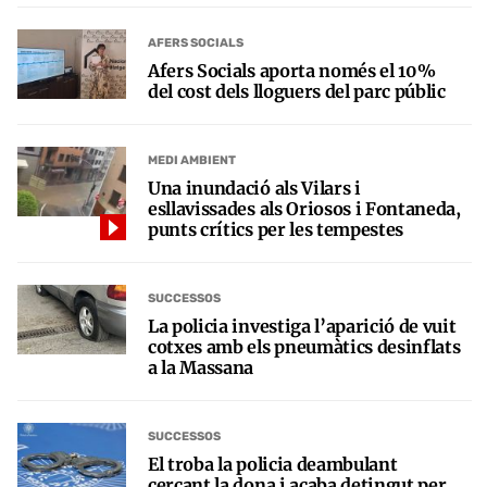
AFERS SOCIALS
Afers Socials aporta només el 10%
del cost dels lloguers del parc públic
MEDI AMBIENT
Una inundació als Vilars i
esllavissades als Oriosos i Fontaneda,
punts crítics per les tempestes
SUCCESSOS
La policia investiga l’aparició de vuit
cotxes amb els pneumàtics desinflats
a la Massana
SUCCESSOS
El troba la policia deambulant
cercant la dona i acaba detingut per