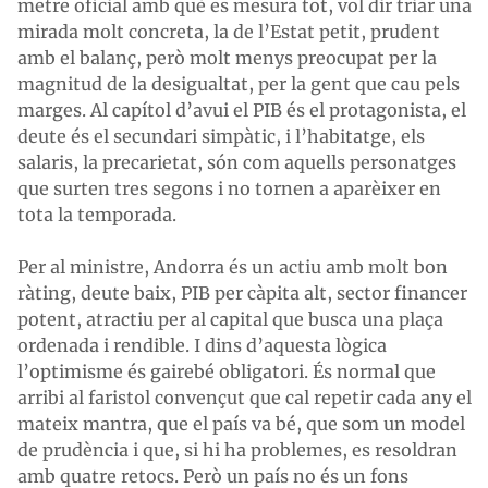
metre oficial amb què es mesura tot, vol dir triar una
mirada molt concreta, la de l’Estat petit, prudent
amb el balanç, però molt menys preocupat per la
magnitud de la desigualtat, per la gent que cau pels
marges. Al capítol d’avui el PIB és el protagonista, el
deute és el secundari simpàtic, i l’habitatge, els
salaris, la precarietat, són com aquells personatges
que surten tres segons i no tornen a aparèixer en
tota la temporada.
Per al ministre, Andorra és un actiu amb molt bon
ràting, deute baix, PIB per càpita alt, sector financer
potent, atractiu per al capital que busca una plaça
ordenada i rendible. I dins d’aquesta lògica
l’optimisme és gairebé obligatori. És normal que
arribi al faristol convençut que cal repetir cada any el
mateix mantra, que el país va bé, que som un model
de prudència i que, si hi ha problemes, es resoldran
amb quatre retocs. Però un país no és un fons