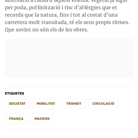
alternatiu a causa d’aquest enemic vegetal ja sigui
per poda, pol·linització i risc d’al·lèrgies que et
recorda que la natura, fins i tot al costat d’una
carretera molt transitada, té els seus propis ritmes.
Que sovint no són els de les obres.
ETIQUETES
SOCIETAT
MOBILITAT
TRÀNSIT
CIRCULACIÓ
FRANÇA
MACRON