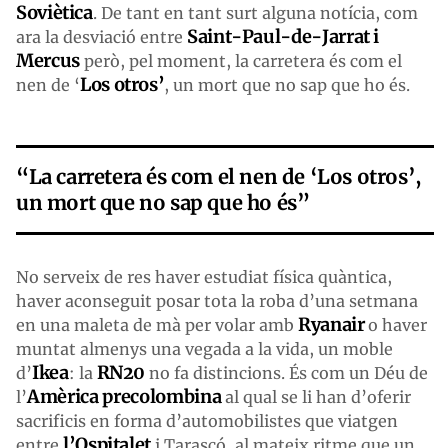
Soviètica
. De tant en tant surt alguna notícia, com
Saint-Paul-de-Jarrat i
ara la desviació entre
Mercus
però, pel moment, la carretera és com el
Los otros’
nen de ‘
, un mort que no sap que ho és.
“La carretera és com el nen de ‘Los otros’,
un mort que no sap que ho és”
No serveix de res haver estudiat física quàntica,
haver aconseguit posar tota la roba d’una setmana
Ryanair
en una maleta de mà per volar amb
o haver
muntat almenys una vegada a la vida, un moble
Ikea
RN20
d’
: la
no fa distincions. És com un Déu de
Amèrica
precolombina
l’
al qual se li han d’oferir
sacrificis en forma d’automobilistes que viatgen
l’Ospitalet
entre
i Tarascó, al mateix ritme que un