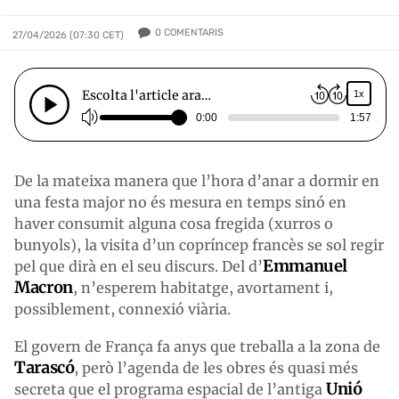
0
COMENTARIS
27/04/2026 (07:30 CET)
Escolta l'article ara…
1x
0:00
1:57
De la mateixa manera que l’hora d’anar a dormir en
una festa major no és mesura en temps sinó en
haver consumit alguna cosa fregida (xurros o
bunyols), la visita d’un copríncep francès se sol regir
Emmanuel
pel que dirà en el seu discurs. Del d’
Macron
, n’esperem habitatge, avortament i,
possiblement, connexió viària.
El govern de França fa anys que treballa a la zona de
Tarascó
, però l’agenda de les obres és quasi més
Unió
secreta que el programa espacial de l’antiga