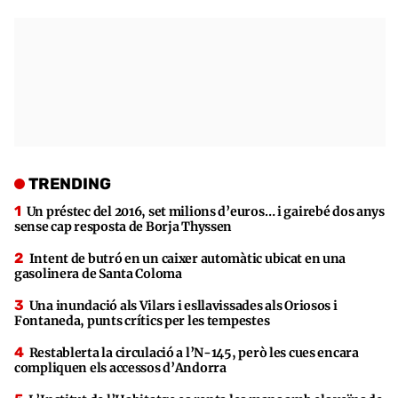
TRENDING
Un préstec del 2016, set milions d’euros… i gairebé dos anys
sense cap resposta de Borja Thyssen
Intent de butró en un caixer automàtic ubicat en una
gasolinera de Santa Coloma
Una inundació als Vilars i esllavissades als Oriosos i
Fontaneda, punts crítics per les tempestes
Restablerta la circulació a l’N-145, però les cues encara
compliquen els accessos d’Andorra