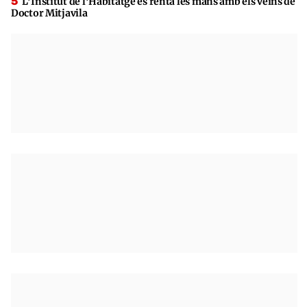
L’Institut de l’Habitatge es renta les mans amb els veïns de
Doctor Mitjavila