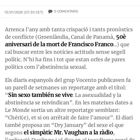
0
COMENTARIS
13/01/2025 (07:30 CET)
Arrenca l’any amb tanta crispació i tants pronòstics
50è
de conflicte (Groenlàndia, Canal de Panamà,
aniversari de la mort de Francisco Franco
...) que
cal buscar entre les notícies actituds sense segell
polític. N’hi ha fins i tot que estan orfes de pares
polítics com l’abstinència sexual.
Els diaris espanyols del grup Vocento publicaven fa
un parell de setmanes un reportatge amb el títol:
Sin sexo también se vive
“
. La asexualidad y la
abstinència se reivindican”. En les mateixes dates a
Le Monde sortia un altre reportatge semblant:
“Chéri(e), et si on arrêtait de faire l’amour”. El diari
també proposa un “Dry January” del sexe el que
el simpàtic Mr. Vaughan a la ràdio
segons
,