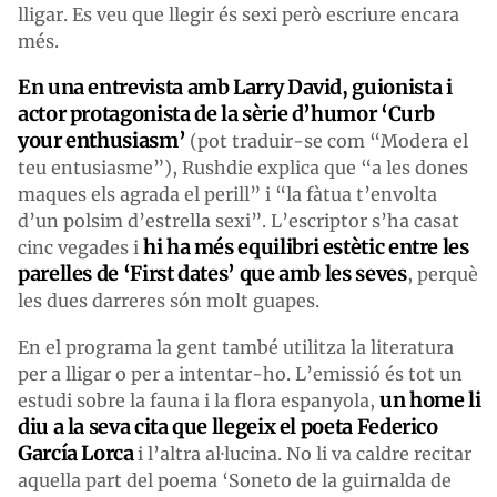
lligar. Es veu que llegir és sexi però escriure encara
més.
En una entrevista amb Larry David, guionista i
actor protagonista de la sèrie d’humor ‘Curb
your enthusiasm’
(pot traduir-se com “Modera el
teu entusiasme”), Rushdie explica que “a les dones
maques els agrada el perill” i “la fàtua t’envolta
d’un polsim d’estrella sexi”. L’escriptor s’ha casat
hi ha més equilibri estètic entre les
cinc vegades i
parelles de ‘First dates’ que amb les seves
, perquè
les dues darreres són molt guapes.
En el programa la gent també utilitza la literatura
per a lligar o per a intentar-ho. L’emissió és tot un
un home li
estudi sobre la fauna i la flora espanyola,
diu a la seva cita que llegeix el poeta Federico
García Lorca
i l’altra al·lucina. No li va caldre recitar
aquella part del poema ‘Soneto de la guirnalda de