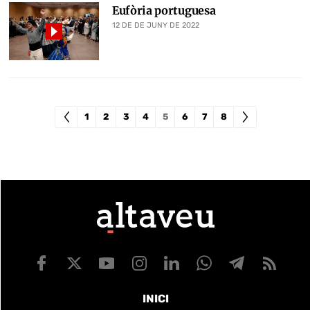
Eufòria portuguesa
12 DE DE JUNY DE 2022
1
2
3
4
5
6
7
8
INICI