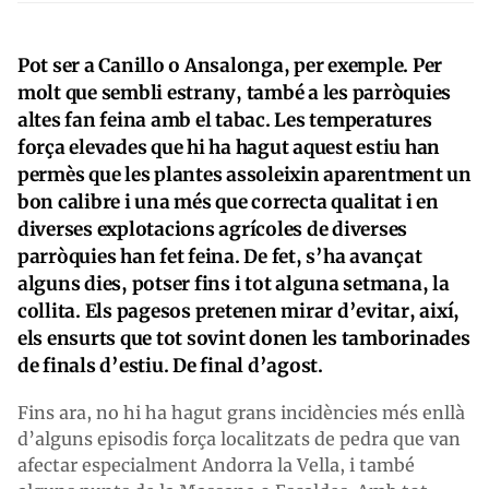
Pot ser a Canillo o Ansalonga, per exemple. Per
molt que sembli estrany, també a les parròquies
altes fan feina amb el tabac. Les temperatures
força elevades que hi ha hagut aquest estiu han
permès que les plantes assoleixin aparentment un
bon calibre i una més que correcta qualitat i en
diverses explotacions agrícoles de diverses
parròquies han fet feina. De fet, s’ha avançat
alguns dies, potser fins i tot alguna setmana, la
collita. Els pagesos pretenen mirar d’evitar, així,
els ensurts que tot sovint donen les tamborinades
de finals d’estiu. De final d’agost.
Fins ara, no hi ha hagut grans incidències més enllà
d’alguns episodis força localitzats de pedra que van
afectar especialment Andorra la Vella, i també