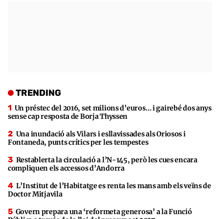
TRENDING
Un préstec del 2016, set milions d’euros… i gairebé dos anys
sense cap resposta de Borja Thyssen
Una inundació als Vilars i esllavissades als Oriosos i
Fontaneda, punts crítics per les tempestes
Restablerta la circulació a l’N-145, però les cues encara
compliquen els accessos d’Andorra
L’Institut de l’Habitatge es renta les mans amb els veïns de
Doctor Mitjavila
Govern prepara una ‘reformeta generosa’ a la Funció