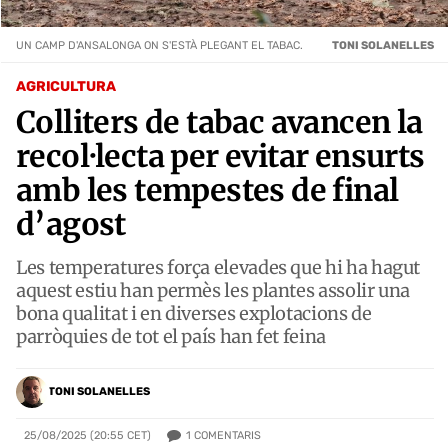
UN CAMP D'ANSALONGA ON S'ESTÀ PLEGANT EL TABAC.
TONI SOLANELLES
AGRICULTURA
Colliters de tabac avancen la
recol·lecta per evitar ensurts
amb les tempestes de final
d’agost
Les temperatures força elevades que hi ha hagut
aquest estiu han permès les plantes assolir una
bona qualitat i en diverses explotacions de
parròquies de tot el país han fet feina
TONI SOLANELLES
1
COMENTARIS
25/08/2025 (20:55 CET)