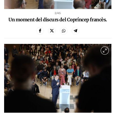
2
/45
Un moment del discurs del Copríncep francès.