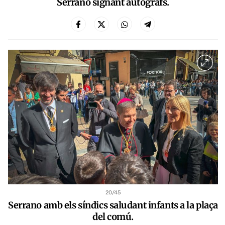
Serrano signant autògrafs.
20
/45
Serrano amb els síndics saludant infants a la plaça
del comú.