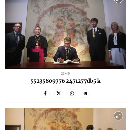
25
/45
55235809776 2471277db5 k