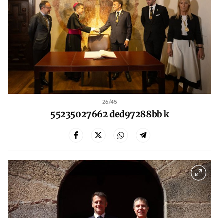
26
/45
55235027662 ded97288bb k