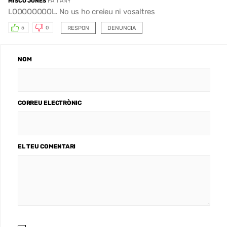
MISCO JONES
FA 1 ANY
LOOOOOOOOL. No us ho creieu ni vosaltres
RESPON
DENUNCIA
5
0
NOM
CORREU ELECTRÒNIC
EL TEU COMENTARI