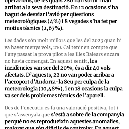
operacions, de les quals 280 han sortit i han
arribat a la seva destinació. En 12 ocasions s’ha
hagut de desviar l’avió per qüestions
meteorològiques (4%) i 8 vegades s’ha fet per
motius tècnics (2,67%).
Les dades són molt millors que les del 2023 quan hi
va haver menys vols, 210. Cal tenir en compte que
l’any passat la prova pilot a les Illes Balears encara
, les
no havia començat. En aquest sentit
incidències van ser del 20%, és a dir 40 vols
afectats. D’aquests, 22 no van poder arribar a
l’aeroport d’Andorra-la Seu per culpa de la
meteorologia (10,48%), i en 18 ocasions la culpa
va ser dels problemes tècnics de l’aparell.
Des de l’executiu es fa una valoració positiva, tot i
s’està a sobre de la companyia
que s’assenyala que
perquè no es reprodueixin aquestes anomalies,
malgrat que són difícils de controlar. En aquest