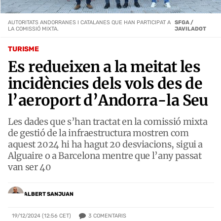
AUTORITATS ANDORRANES I CATALANES QUE HAN PARTICIPAT A
SFGA /
LA COMISSIÓ MIXTA.
JAVILADOT
TURISME
Es redueixen a la meitat les
incidències dels vols des de
l’aeroport d’Andorra-la Seu
Les dades que s’han tractat en la comissió mixta
de gestió de la infraestructura mostren com
aquest 2024 hi ha hagut 20 desviacions, sigui a
Alguaire o a Barcelona mentre que l’any passat
van ser 40
ALBERT SANJUAN
3
COMENTARIS
19/12/2024 (12:56 CET)