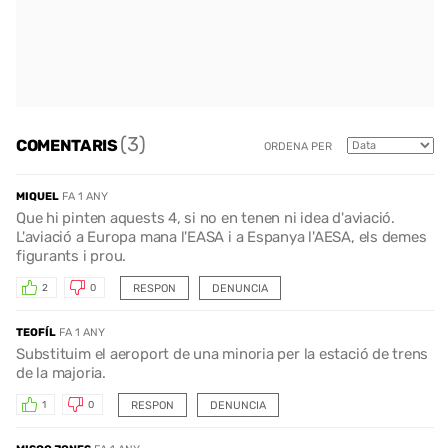
(3)
COMENTARIS
ORDENA PER
MIQUEL
FA 1 ANY
Que hi pinten aquests 4, si no en tenen ni idea d'aviació.
L'aviació a Europa mana l'EASA i a Espanya l'AESA, els demes
figurants i prou.
RESPON
DENUNCIA
2
0
TEOFÍL
FA 1 ANY
Substituim el aeroport de una minoria per la estació de trens
de la majoria.
RESPON
DENUNCIA
1
0