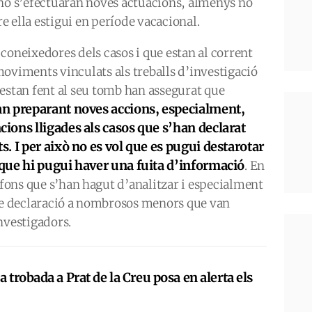
 no s’efectuaran noves actuacions, almenys no
e ella estigui en període vacacional.
 coneixedores dels casos i que estan al corrent
moviments vinculats als treballs d’investigació
’estan fent al seu tomb han assegurat que
an preparant noves accions, especialment,
cions lligades als casos que s’han declarat
ts. I per això no es vol que es pugui destarotar
 que hi pugui haver una fuita d’informació
. En
lèfons que s’han hagut d’analitzar i especialment
dre declaració a nombrosos menors que van
nvestigadors.
a trobada a Prat de la Creu posa en alerta els