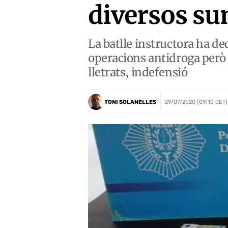
diversos su
La batlle instructora ha de
operacions antidroga però 
lletrats, indefensió
TONI SOLANELLES
29/07/2020 (09:10 CET)