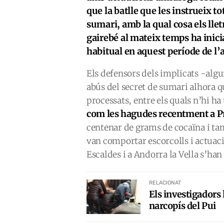
que la batlle que les instrueix t
sumari, amb la qual cosa els llet
gairebé al mateix temps ha inici
habitual en aquest període de l’
Els defensors dels implicats -algun
abús del secret de sumari alhora qu
processats, entre els quals n’hi h
com les hagudes recentment a Pr
centenar de grams de cocaïna i tam
van comportar escorcolls i actuaci
Escaldes i a Andorra la Vella s’han 
RELACIONAT
Els investigadors 
narcopís del Pui