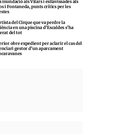
 inundació als Vilars i esllavissades als
s i Fontaneda, punts crítics per les
stes
rtista del Cirque que va perdre la
iència en una piscina d’Escaldes s’ha
erat del tot
erior obre expedient per aclarir el cas del
enciari gestor d’un aparcament
ocaravanes