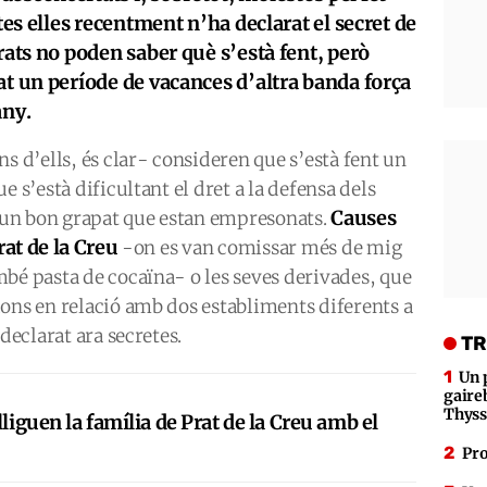
otes elles recentment n’ha declarat el secret de
rats no poden saber què s’està fent, però
at un període de vacances d’altra banda força
any.
s d’ells, és clar- consideren que s’està fent un
e s’està dificultant el dret a la defensa dels
Causes
a un bon grapat que estan empresonats.
at de la Creu
-on es van comissar més de mig
bé pasta de cocaïna- o les seves derivades, que
ons en relació amb dos establiments diferents a
declarat ara secretes.
TR
Un 
gaire
Thys
lliguen la família de Prat de la Creu amb el
Pro