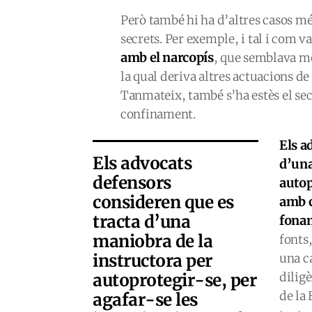
Però també hi ha d’altres casos m
secrets. Per exemple, i tal i com va
amb el narcopís
, que semblava mo
la qual deriva altres actuacions de
Tanmateix, també s’ha estès el sec
confinament.
Els a
Els advocats
d’una
defensors
autop
consideren que es
amb c
tracta d’una
fonam
maniobra de la
fonts,
instructora per
una c
autoprotegir-se, per
dilig
de la 
agafar-se les