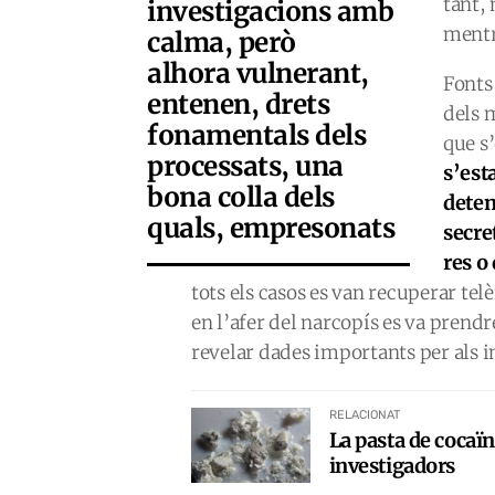
tant,
investigacions amb
mentr
calma, però
alhora vulnerant,
Fonts
entenen, drets
dels 
fonamentals dels
que s
processats, una
s’est
bona colla dels
deten
quals, empresonats
secre
res o
tots els casos es van recuperar te
en l’afer del narcopís es va pren
revelar dades importants per als i
RELACIONAT
La pasta de cocaïn
investigadors