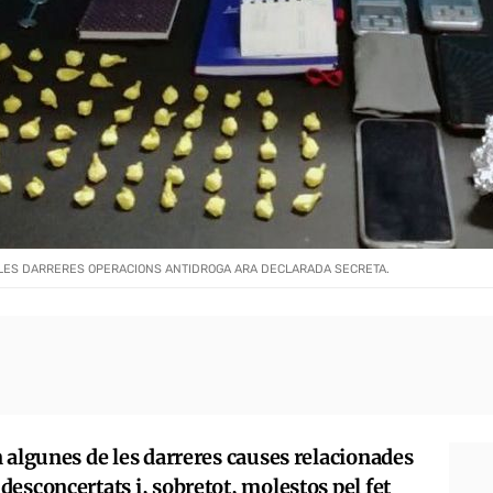
 LES DARRERES OPERACIONS ANTIDROGA ARA DECLARADA SECRETA.
 algunes de les darreres causes relacionades
esconcertats i, sobretot, molestos pel fet