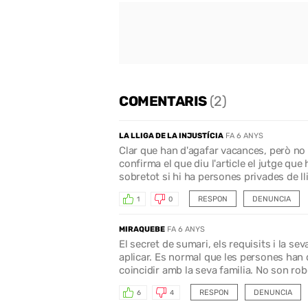
COMENTARIS
(2)
LA LLIGA DE LA INJUSTÍCIA
FA 6 ANYS
Clar que han d'agafar vacances, però no e
confirma el que diu l'article el jutge que 
sobretot si hi ha persones privades de ll
RESPON
DENUNCIA
1
0
MIRAQUEBE
FA 6 ANYS
El secret de sumari, els requisits i la se
aplicar. Es normal que les persones han 
coincidir amb la seva familia. No son ro
RESPON
DENUNCIA
6
4