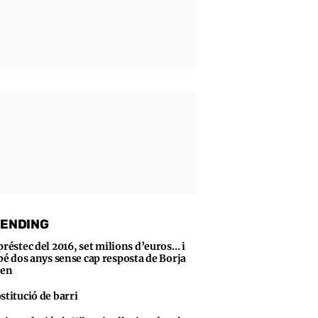
ENDING
préstec del 2016, set milions d’euros… i
bé dos anys sense cap resposta de Borja
sen
stitució de barri