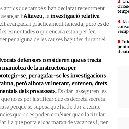
Una
Orioso
és antics que també s’han declarat recentment
tempe
Altaveu
investigació relativa
 avançar l’
, la
L’a
lt avançada i pràcticament tancada, però és de
consc
 les esmentades o que encara estan per fer.
recup
ret per alguna de les causes hagudes durant el
Int
penit
d’aut
dvocats defensors consideren que es tracta
 maniobra de la instructora per
rotegir-se, per agafar-se les investigacions
alma, però alhora vulnerant, entenen, drets
entals dels processats.
És clar, asseguren les
 que no es pot justificar que es decreta secreta
ausa perquè se suposa que ha de dur a terme
ències que no es poden conèixer quan la titular
Batllia que porta el cas marxa de vacances i, per