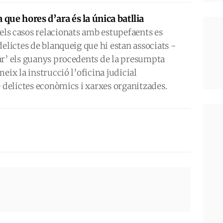
a que hores d’ara és la única batllia
ls casos relacionats amb estupefaents es
delictes de blanqueig que hi estan associats -
ar’ els guanys procedents de la presumpta
eix la instrucció l’oficina judicial
e delictes econòmics i xarxes organitzades.