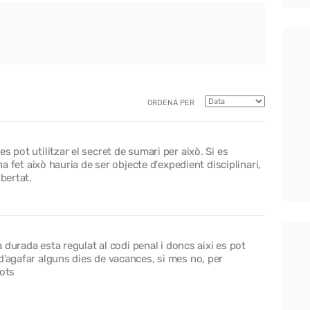
ORDENA PER
s pot utilitzar el secret de sumari per això. Si es
ha fet això hauria de ser objecte d'expedient disciplinari,
ibertat.
va durada esta regulat al codi penal i doncs aixi es pot
d’agafar alguns dies de vacances, si mes no, per
bots