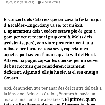
4
COMENTARIS
27/07/2022 (13:38 CET)
El concert dels Catarres que tancava la festa major
d’Escaldes-Engordany va ser tot un èxit.
L’aparcament dels Veedors estava ple de gom a
gom per veure tocar el grup català. Molts dels
assistents, però, van viure posteriorment una
odissea per tornar a casa seva, especialment
aquells que havien d’anar cap a la vall del Nord.
Altaveu ha pogut copsar les queixes per un servei
de bus nocturn que consideren clarament
deficient. Alguns d’ells ja ha elevat el seu enuig a
Govern.
Així, denuncien que per anar des del centre del país a
la Massana, Arinsal o Ordino, “només hi havia un
El primer, quan
bus a la una i un altre a les tres”.
tot just finalitzava el concert. El segon, ja dues