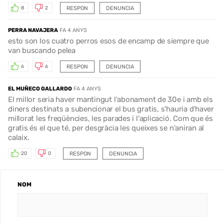
RESPON
DENUNCIA
8
2
PERRA NAVAJERA
FA 4 ANYS
esto son los cuatro perros esos de encamp de siempre que
van buscando pelea
RESPON
DENUNCIA
6
6
EL MUÑECO GALLARDO
FA 4 ANYS
El millor seria haver mantingut l'abonament de 30e i amb els
diners destinats a subencionar el bus gratis, s'hauria d'haver
millorat les freqüències, les parades i l'aplicació. Com que és
gratis és el que té, per desgràcia les queixes se n'aniran al
calaix.
RESPON
DENUNCIA
20
0
NOM