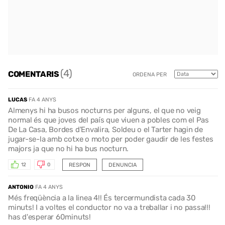
(4)
COMENTARIS
ORDENA PER
LUCAS
FA 4 ANYS
Almenys hi ha busos nocturns per alguns, el que no veig
normal és que joves del país que viuen a pobles com el Pas
De La Casa, Bordes d'Envalira, Soldeu o el Tarter hagin de
jugar-se-la amb cotxe o moto per poder gaudir de les festes
majors ja que no hi ha bus nocturn.
RESPON
DENUNCIA
12
0
ANTONIO
FA 4 ANYS
Més freqüència a la linea 4!! És tercermundista cada 30
minuts! I a voltes el conductor no va a treballar i no passa!!!
has d'esperar 60minuts!