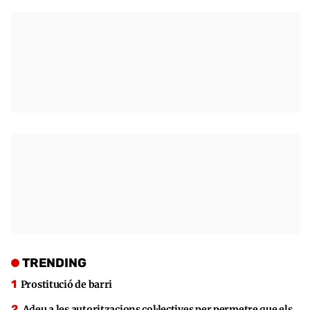
TRENDING
Prostitució de barri
Adeu a les autoritzacions col·lectives per permetre que els