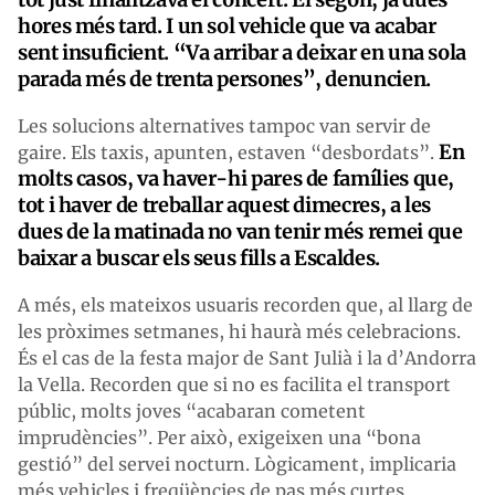
hores més tard. I un sol vehicle que va acabar
sent insuficient. “Va arribar a deixar en una sola
parada més de trenta persones”, denuncien.
Les solucions alternatives tampoc van servir de
En
gaire. Els taxis, apunten, estaven “desbordats”.
molts casos, va haver-hi pares de famílies que,
tot i haver de treballar aquest dimecres, a les
dues de la matinada no van tenir més remei que
baixar a buscar els seus fills a Escaldes.
A més, els mateixos usuaris recorden que, al llarg de
les pròximes setmanes, hi haurà més celebracions.
És el cas de la festa major de Sant Julià i la d’Andorra
la Vella. Recorden que si no es facilita el transport
públic, molts joves “acabaran cometent
imprudències”. Per això, exigeixen una “bona
gestió” del servei nocturn. Lògicament, implicaria
més vehicles i freqüències de pas més curtes.