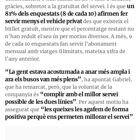
un
gràcies, sobretot a la gratuïtat del servei. I és que
81% dels enquestats (8 de cada 10) afirmen fer
servir menys el vehicle privat
des que existeix el
bitllet gratuït, mentre que el percentatge restant no
n’han reduït el seu ús per motius diversos. A més, 9
de cada 10 enquestats fan servir l'abonament
mensual amb viatges il·limitats, mateixa xifra de
l’any anterior.
“La gent estava acostumada a anar més ampla i
ara els busos van més plens”
, ha apuntat Gabriel,
que ha remarcat, però, que la voluntat de la
“complir amb el millor servei
companyia és
possible de les dues línies”
. Per aquest motiu ha
“les queixes les agafem de forma
assegurat que
positiva perquè ens permeten millorar el servei”
.