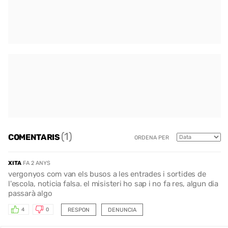
(1)
COMENTARIS
ORDENA PER
XITA
FA 2 ANYS
vergonyos com van els busos a les entrades i sortides de
l'escola, noticia falsa. el misisteri ho sap i no fa res, algun dia
passarà algo
RESPON
DENUNCIA
4
0