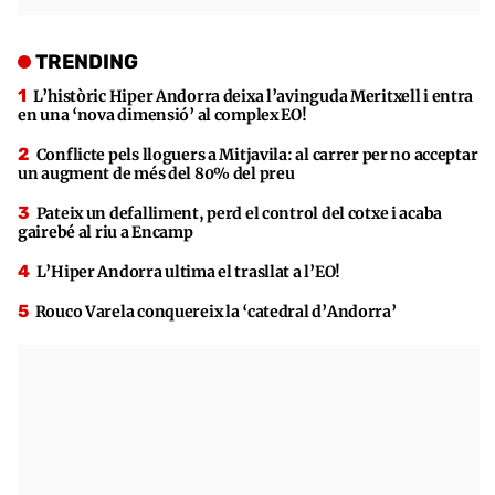
TRENDING
L’històric Hiper Andorra deixa l’avinguda Meritxell i entra
en una ‘nova dimensió’ al complex EO!
Conflicte pels lloguers a Mitjavila: al carrer per no acceptar
un augment de més del 80% del preu
Pateix un defalliment, perd el control del cotxe i acaba
gairebé al riu a Encamp
L’Hiper Andorra ultima el trasllat a l’EO!
Rouco Varela conquereix la ‘catedral d’Andorra’