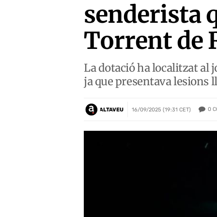
senderista q
Torrent de 
La dotació ha localitzat al j
ja que presentava lesions l
0
C
ALTAVEU
16/09/2025 (19:31 CET)