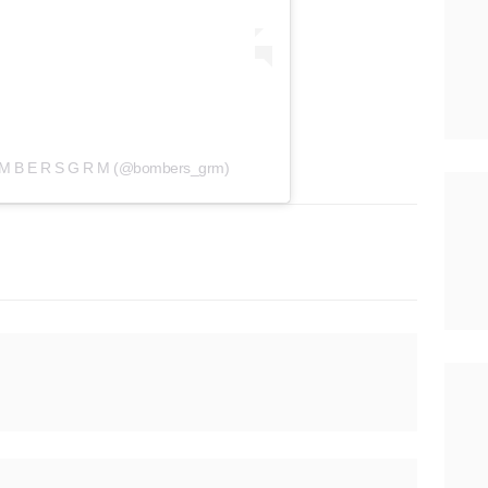
O M B E R S G R M (@bombers_grm)