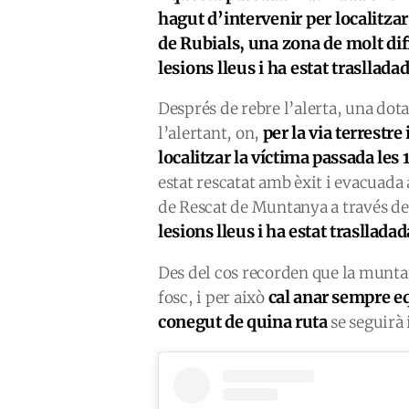
hagut d’intervenir per localitza
de Rubials, una zona de molt difí
lesions lleus i ha estat traslladad
Després de rebre l’alerta, una dota
per la via terrestr
l’alertant, on,
localitzar la víctima passada les
estat rescatat amb èxit i evacuada
de Rescat de Muntanya a través de 
lesions lleus i ha estat traslladad
Des del cos recorden que la muntan
cal anar sempre e
fosc, i per això
conegut de quina ruta
se seguirà 