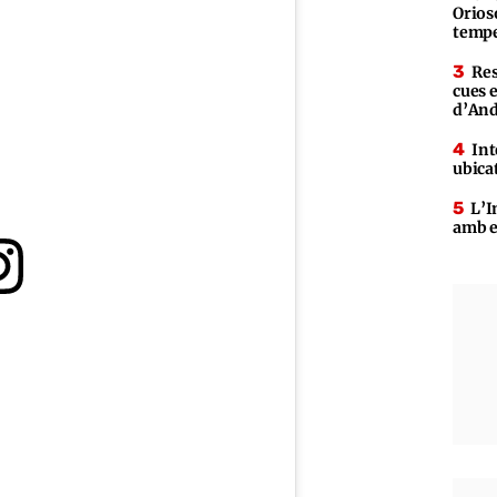
Orioso
tempe
Res
cues 
d’An
Int
ubica
L’I
amb e