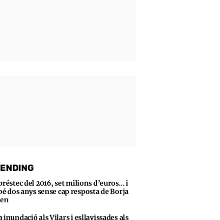
ENDING
préstec del 2016, set milions d’euros… i
bé dos anys sense cap resposta de Borja
sen
 inundació als Vilars i esllavissades als