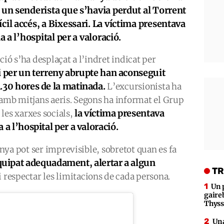
r un senderista que s’havia perdut al Torrent
cil accés, a Bixessari. La víctima presentava
a a l’hospital per a valoració.
ció s’ha desplaçat a l’indret indicat per
e i per un terreny abrupte han aconseguit
 1.30 hores de la matinada.
L’excursionista ha
 amb mitjans aeris. Segons ha informat el Grup
la víctima presentava
les xarxes socials,
a a l’hospital per a valoració.
ya pot ser imprevisible, sobretot quan es fa
quipat adequadament, alertar a algun
TR
i respectar les limitacions de cada persona.
Un 
gaire
Thys
Una