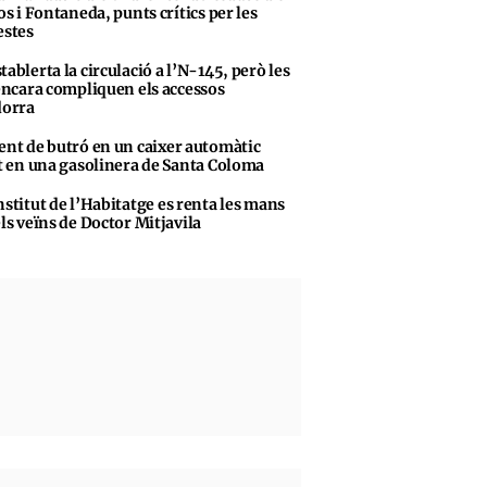
s i Fontaneda, punts crítics per les
stes
tablerta la circulació a l’N-145, però les
encara compliquen els accessos
dorra
ent de butró en un caixer automàtic
t en una gasolinera de Santa Coloma
nstitut de l’Habitatge es renta les mans
ls veïns de Doctor Mitjavila