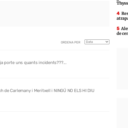
Thys
Res
atrap
Ale
de ce
ORDENA PER
ja porte uns quants incidents???...
ich de Carlemany i Meritxell i NINGÚ NO ELS HI DIU