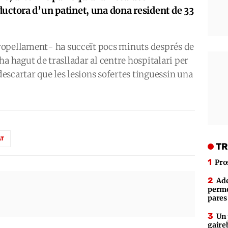
ductora d’un patinet, una dona resident de 33
ropellament- ha succeït pocs minuts després de
l’ha hagut de traslladar al centre hospitalari per
 descartar que les lesions sofertes tinguessin una
AT
TR
Pro
Ade
perme
pares
Un 
gaire