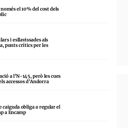
 només el 10% del cost dels
blic
ars i esllavissades als
, punts crítics per les
ació a l’N-145, però les cues
ls accessos d’Andorra
 caiguda obliga a regular el
cap a Encamp