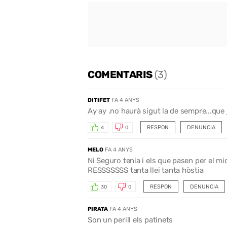
COMENTARIS
(3)
DITIFET
FA 4 ANYS
Ay ay .no haurà sigut la de sempre...que 
RESPON
DENUNCIA
4
0
MELO
FA 4 ANYS
Ni Seguro tenia i els que pasen per el m
RESSSSSSS tanta llei tanta hòstia
RESPON
DENUNCIA
30
0
PIRATA
FA 4 ANYS
Son un perill els patinets