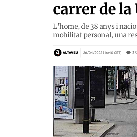
carrer de la
L’home, de 38 anys i nacion
mobilitat personal, una re
3
ALTAVEU
26/04/2022 (16:40 CET)