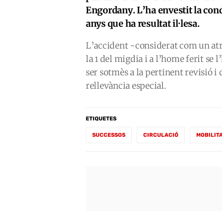
Engordany. L’ha envestit la con
anys que ha resultat il·lesa.
L’accident -considerat com un at
la 1 del migdia i a l’home ferit se 
ser sotmès a la pertinent revisió i
rellevància especial.
ETIQUETES
SUCCESSOS
CIRCULACIÓ
MOBILIT