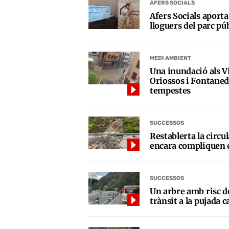
AFERS SOCIALS
Afers Socials aporta
lloguers del parc pú
MEDI AMBIENT
Una inundació als Vil
Oriossos i Fontaneda
tempestes
SUCCESSOS
Restablerta la circul
encara compliquen e
SUCCESSOS
Un arbre amb risc de
trànsit a la pujada 