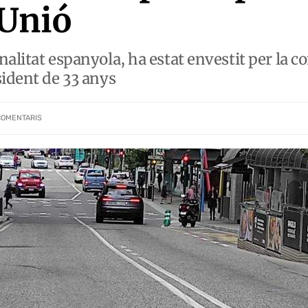
 Unió
alitat espanyola, ha estat envestit per la c
sident de 33 anys
COMENTARIS