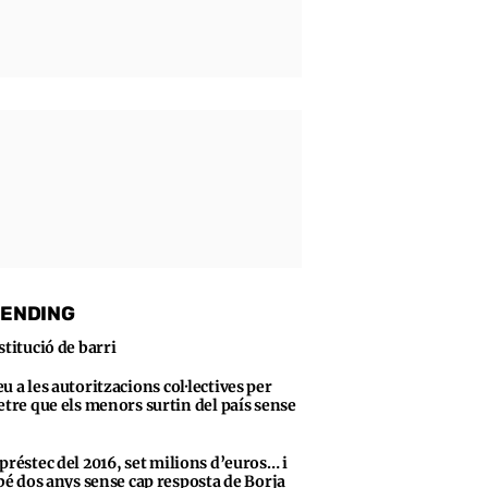
ENDING
stitució de barri
u a les autoritzacions col·lectives per
tre que els menors surtin del país sense
préstec del 2016, set milions d’euros… i
bé dos anys sense cap resposta de Borja