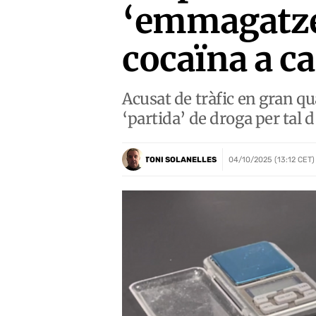
‘emmagatze
cocaïna a c
Acusat de tràfic en gran qu
‘partida’ de droga per tal d’
TONI SOLANELLES
04/10/2025 (13:12 CET)