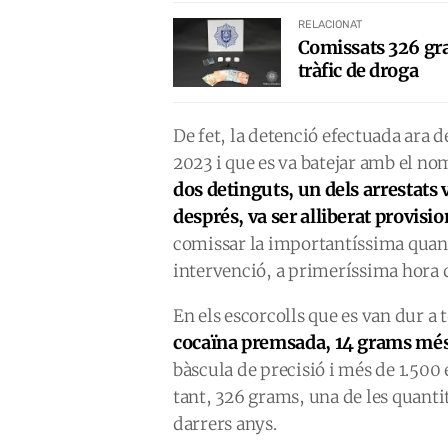
RELACIONAT
Comissats 326 gra
tràfic de droga
De fet, la detenció efectuada ara 
2023 i que es va batejar amb el no
dos detinguts, un dels arrestats 
després, va ser alliberat provis
comissar la importantíssima quant
intervenció, a primeríssima hora 
En els escorcolls que es van dur a
cocaïna premsada, 14 grams més 
bàscula de precisió i més de 1.500 
tant, 326 grams, una de les quanti
darrers anys.