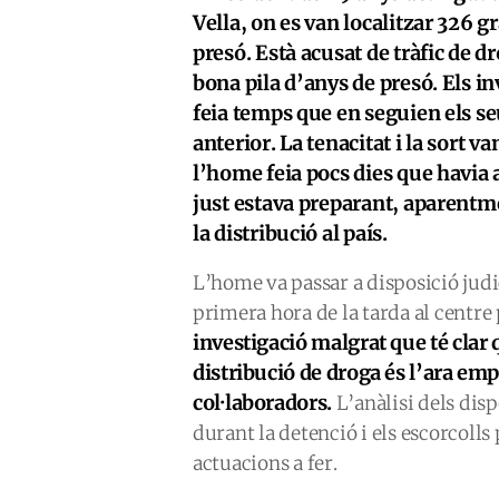
Vella, on es van localitzar 326 g
presó. Està acusat de tràfic de d
bona pila d’anys de presó. Els inv
feia temps que en seguien els s
anterior. La tenacitat i la sort v
l’home feia pocs dies que havia a
just estava preparant, aparentm
la distribució al país.
L’home va passar a disposició judic
primera hora de la tarda al centre
investigació malgrat que té clar 
distribució de droga és l’ara em
col·laboradors.
L’anàlisi dels disp
durant la detenció i els escorcolls
actuacions a fer.