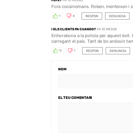
PEPET
FA 10 MESOS
Fora cocainomans. Roben, menteixen i so
RESPON
DENUNCIA
1
0
I ELS CLIENTS PA CUANDO?
FA 10 MESOS
Enhorabona a la policia per aquest èxit. 
carregant el país. Tant de bo anéssin ta
RESPON
DENUNCIA
11
1
NOM
EL TEU COMENTARI