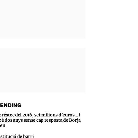
ENDING
préstec del 2016, set milions d’euros… i
bé dos anys sense cap resposta de Borja
sen
stitució de barri