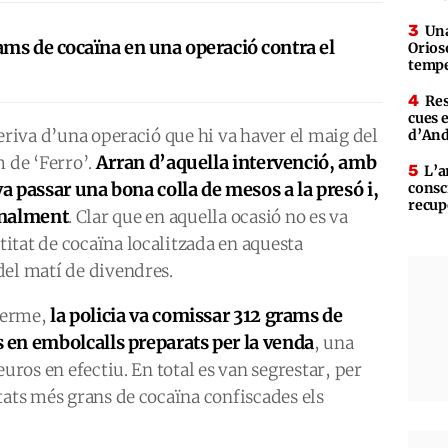
Una
ms de cocaïna en una operació contra el
Orioso
tempe
Res
cues 
deriva d’una operació que hi va haver el maig del
d’An
Arran d’aquella intervenció, amb
m de ‘Ferro’.
L’a
va passar una bona colla de mesos a la presó i,
consc
recup
ionalment
. Clar que en aquella ocasió no es va
itat de cocaïna localitzada en aquesta
del matí de divendres.
la policia va comissar 312 grams de
 terme,
en embolcalls preparats per la venda
, una
euros en efectiu. En total es van segrestar, per
tats més grans de cocaïna confiscades els