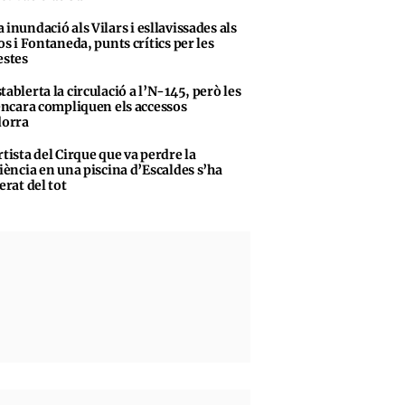
 inundació als Vilars i esllavissades als
s i Fontaneda, punts crítics per les
stes
tablerta la circulació a l’N-145, però les
encara compliquen els accessos
dorra
rtista del Cirque que va perdre la
iència en una piscina d’Escaldes s’ha
erat del tot