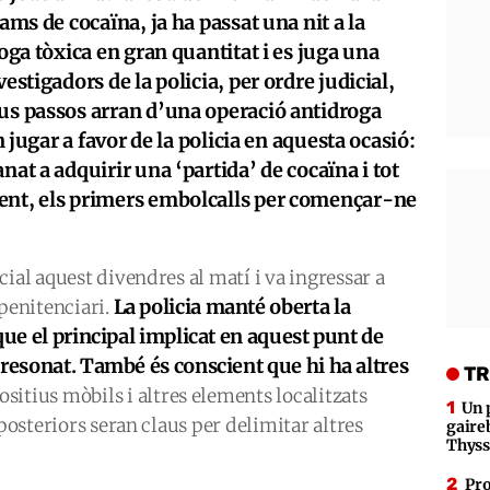
rams de cocaïna, ja ha passat una nit a la
roga tòxica en gran quantitat i es juga una
estigadors de la policia, per ordre judicial,
eus passos arran d’una operació antidroga
an jugar a favor de la policia en aquesta ocasió:
nat a adquirir una ‘partida’ de cocaïna i tot
ent, els primers embolcalls per començar-ne
ial aquest divendres al matí i va ingressar a
La policia manté oberta la
 penitenciari.
que el principal implicat en aquest punt de
presonat. També és conscient que hi ha altres
TR
ositius mòbils i altres elements localitzats
Un 
 posteriors seran claus per delimitar altres
gaire
Thys
Pro