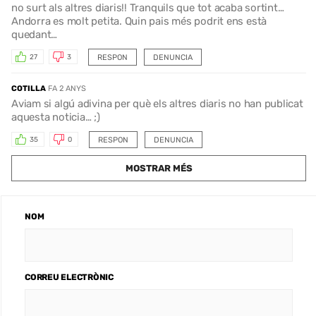
no surt als altres diaris!! Tranquils que tot acaba sortint…
Andorra es molt petita. Quin pais més podrit ens està
quedant…
RESPON
DENUNCIA
27
3
COTILLA
FA 2 ANYS
Aviam si algú adivina per què els altres diaris no han publicat
aquesta noticia… ;)
RESPON
DENUNCIA
35
0
MOSTRAR MÉS
NOM
CORREU ELECTRÒNIC