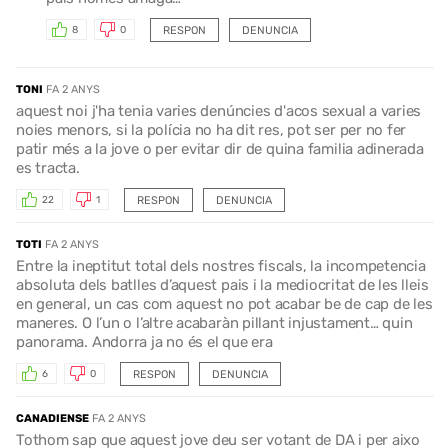
RESPON
DENUNCIA
8
0
TONI
FA 2 ANYS
aquest noi j'ha tenia varies denúncies d'acos sexual a varies
noies menors, si la polícia no ha dit res, pot ser per no fer
patir més a la jove o per evitar dir de quina familia adinerada
es tracta.
RESPON
DENUNCIA
22
1
TOTI
FA 2 ANYS
Entre la ineptitut total dels nostres fiscals, la incompetencia
absoluta dels batlles d’aquest pais i la mediocritat de les lleis
en general, un cas com aquest no pot acabar be de cap de les
maneres. O l’un o l’altre acabaràn pillant injustament… quin
panorama. Andorra ja no és el que era
RESPON
DENUNCIA
6
0
CANADIENSE
FA 2 ANYS
Tothom sap que aquest jove deu ser votant de DA i per aixo