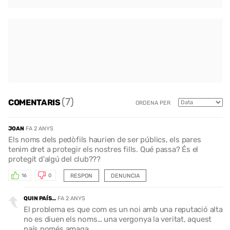
(7)
COMENTARIS
ORDENA PER
JOAN
FA 2 ANYS
Els noms dels pedòfils haurien de ser públics, els pares
tenim dret a protegir els nostres fills. Qué passa? És el
protegit d'algú del club???
RESPON
DENUNCIA
16
0
QUIN PAÍS…
FA 2 ANYS
El problema es que com es un noi amb una reputació alta
no es diuen els noms… una vergonya la veritat, aquest
país només amaga…