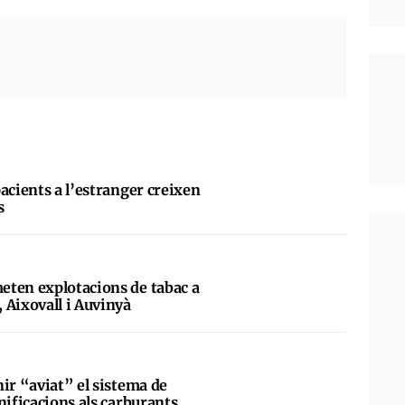
acients a l’estranger creixen
s
eten explotacions de tabac a
 Aixovall i Auvinyà
ir “aviat” el sistema de
nificacions als carburants