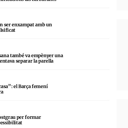
en ser enxampat amb un
lsificat
assana també va empènyer una
tentava separar la parella
asa”: el Barça femení
ra
ostgrau per formar
essibilitat