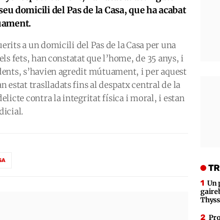
seu domicili del Pas de la Casa, que ha acabat
tuament.
uerits a un domicili del Pas de la Casa per una
dels fets, han constatat que l’home, de 35 anys, i
sidents, s’havien agredit mútuament, i per aquest
estat traslladats fins al despatx central de la
elicte contra la integritat física i moral, i estan
dicial.
SA
TR
Un 
gaire
Thys
Pro