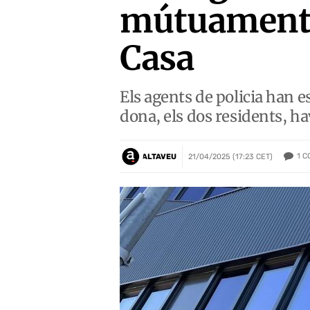
mútuament a
Casa
Els agents de policia han es
dona, els dos residents, ha
1
C
ALTAVEU
21/04/2025 (17:23 CET)