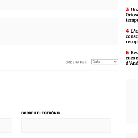
Una
Orioso
tempe
L’a
consc
recup
Res
cues 
ORDENA PER
d’An
CORREU ELECTRÒNIC