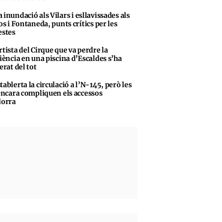
 inundació als Vilars i esllavissades als
s i Fontaneda, punts crítics per les
stes
rtista del Cirque que va perdre la
iència en una piscina d’Escaldes s’ha
erat del tot
tablerta la circulació a l’N-145, però les
encara compliquen els accessos
dorra