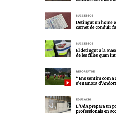
SUCCESSOS
Detingut un home 
carnet de conduir fa
SUCCESSOS
El detingut a la M
de les filles quan in
REPORTATGE
“Ens sentim com a c
s’enamora d’Andor
EDUCACIÓ
L’UdA prepara un p
professionals en acc