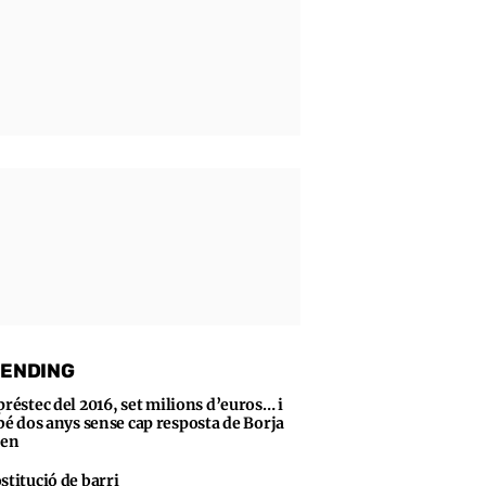
ENDING
préstec del 2016, set milions d’euros… i
bé dos anys sense cap resposta de Borja
sen
stitució de barri