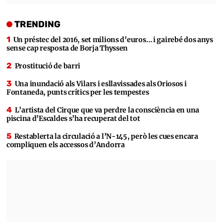
TRENDING
Un préstec del 2016, set milions d’euros… i gairebé dos anys
sense cap resposta de Borja Thyssen
Prostitució de barri
Una inundació als Vilars i esllavissades als Oriosos i
Fontaneda, punts crítics per les tempestes
L’artista del Cirque que va perdre la consciència en una
piscina d’Escaldes s’ha recuperat del tot
Restablerta la circulació a l’N-145, però les cues encara
compliquen els accessos d’Andorra