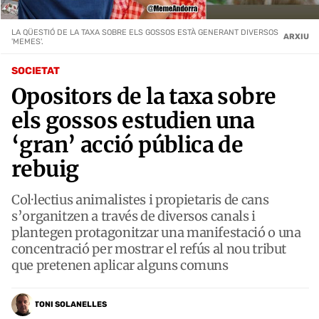
LA QÜESTIÓ DE LA TAXA SOBRE ELS GOSSOS ESTÀ GENERANT DIVERSOS
ARXIU
'MEMES'.
SOCIETAT
Opositors de la taxa sobre
els gossos estudien una
‘gran’ acció pública de
rebuig
Col·lectius animalistes i propietaris de cans
s’organitzen a través de diversos canals i
plantegen protagonitzar una manifestació o una
concentració per mostrar el refús al nou tribut
que pretenen aplicar alguns comuns
TONI SOLANELLES