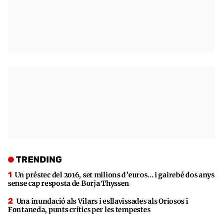
TRENDING
Un préstec del 2016, set milions d’euros… i gairebé dos anys
sense cap resposta de Borja Thyssen
Una inundació als Vilars i esllavissades als Oriosos i
Fontaneda, punts crítics per les tempestes