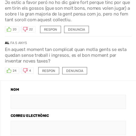
Jo estic a favor peró no ho dic gaire fort perque tinc por que
em tirin els gossos (que son molt bons, nomes volen jugar) a
sobre I la gran majoria de la gent pensa com jo, pero no fem
tant soroll com aquest collectiu.
RESPON
DENUNCIA
20
22
AL
FA 5 ANYS
En aquest moment tan complicat quan motla gents se esta
quedan sense treball i ingresos, es el bon moment per
inventar noves taxes?
RESPON
DENUNCIA
24
4
NOM
CORREU ELECTRÒNIC