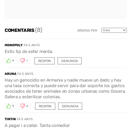
(8)
COMENTARIS
ORDENA PER
MONOPOLY
FA 5 ANYS
Estic tip de xafar merda.
RESPON
DENUNCIA
9
1
ARUNA
FA 5 ANYS
Hay un genocidio en Armenia y nadie mueve un dedo y hay
una tasa correcta y puede servir para dar soporte los gastos
asociados de tener animales en zonas urbanas como Gosera,
Gatera y esterilizar colonias.
RESPON
DENUNCIA
9
4
TINTIN
FA 5 ANYS
A pagar i a callar. Tanta comedia!