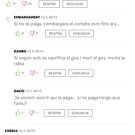
RESPON
DENUNCIA
17
25
EMBARGAMENT
FA 5 ANYS
Si no es paga, s'embargara el compte com fins ara...
RESPON
DENUNCIA
0
0
RAMBO
FA 5 ANYS
Al segon avís es sacrifica el gos i mort el gos, morta la
rabia
RESPON
DENUNCIA
0
1
DAVID
FA 5 ANYS
Ja veurem avia'm qui la paga... si no paga ningú que
fareu?
RESPON
DENUNCIA
1
1
CEBRIA
FA 5 ANYS