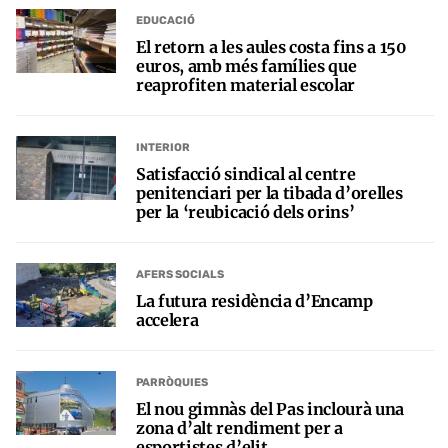
EDUCACIÓ
El retorn a les aules costa fins a 150
euros, amb més famílies que
reaprofiten material escolar
INTERIOR
Satisfacció sindical al centre
penitenciari per la tibada d’orelles
per la ‘reubicació dels orins’
AFERS SOCIALS
La futura residència d’Encamp
accelera
PARRÒQUIES
El nou gimnàs del Pas inclourà una
zona d’alt rendiment per a
esportistes d’elit