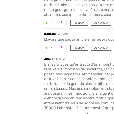
desitjat turista...... deixar-nos viure tr
molta gent gran és la seva única companyia
abandons així que no doneu peu a això
RESPON
DENUNCIA
4
2
CARLOS
FA 5 ANYS
Llavors què passa amb els fumadors que l
RESPON
DENUNCIA
2
4
JOSE
FA 5 ANYS
El mes trist es qu'és tracta d'un impost
rebaixa als impostos de societats, radic
posen més impostos. Molt solidari per p
de luxe? super coches contaminants de 
fer taxes per la gent de classe mitja o 
entre classes. Més que recaptadors, els
ara posaràn més imposicions a la gent de
d'Andorra sinó anirem encara molt pitjor.
interessant treure's de sobre els comun
70000 habitants i 7 "ajuntaments" que p