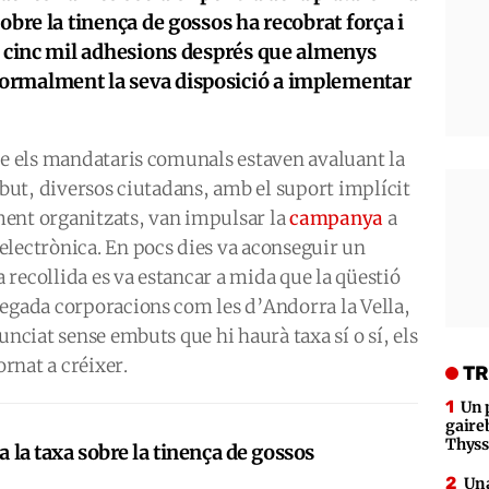
obre la tinença de gossos ha recobrat força i
es cinc mil adhesions després que almenys
ormalment la seva disposició a implementar
ue els mandataris comunals estaven avaluant la
ibut, diversos ciutadans, amb el suport implícit
ment organitzats, van impulsar la
campanya
a
electrònica. En pocs dies va aconseguir un
recollida es va estancar a mida que la qüestió
vegada corporacions com les d’Andorra la Vella,
unciat sense embuts que hi haurà taxa sí o sí, els
ornat a créixer.
TR
Un 
gaire
Thys
 a la taxa sobre la tinença de gossos
Una