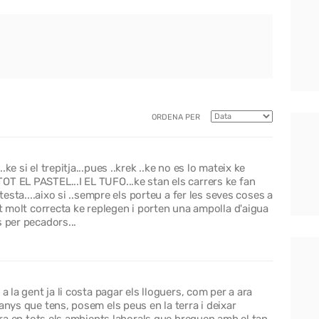
ORDENA PER
e si el trepitja...pues ..krek ..ke no es lo mateix ke
OT EL PASTEL...I EL TUFO...ke stan els carrers ke fan
testa....aixo si ..sempre els porteu a fer les seves coses a
nt molt correcta ke replegen i porten una ampolla d'aigua
 per pecadors...
a la gent ja li costa pagar els lloguers, com per a ara
anys que tens, posem els peus en la terra i deixar
cara en tots els ambients laborals que breguen amb el tan