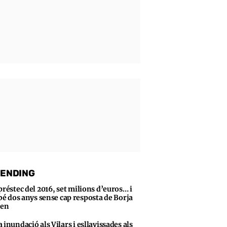
ENDING
préstec del 2016, set milions d’euros… i
bé dos anys sense cap resposta de Borja
sen
 inundació als Vilars i esllavissades als