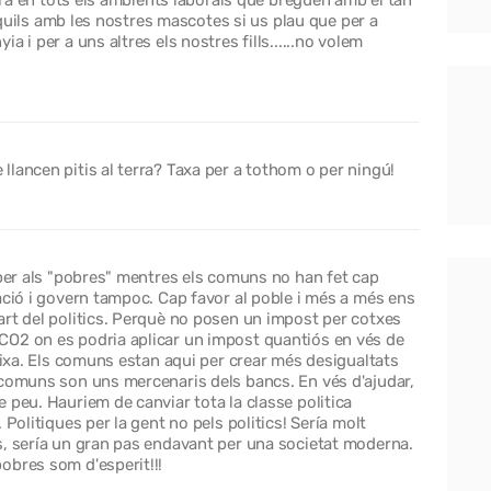
anquils amb les nostres mascotes si us plau que per a
 i per a uns altres els nostres fills......no volem
lancen pitis al terra? Taxa per a tothom o per ningú!
 per als "pobres" mentres els comuns no han fet cap
ació i govern tampoc. Cap favor al poble i més a més ens
art del politics. Perquè no posen un impost per cotxes
CO2 on es podria aplicar un impost quantiós en vés de
baixa. Els comuns estan aqui per crear més desigualtats
 comuns son uns mercenaris dels bancs. En vés d'ajudar,
 peu. Hauriem de canviar tota la classe politica
 Politiques per la gent no pels politics! Sería molt
s, sería un gran pas endavant per una societat moderna.
obres som d'esperit!!!