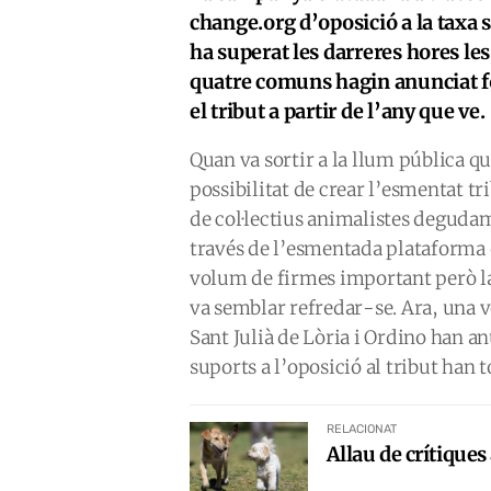
change.org d’oposició a la taxa s
ha superat les darreres hores l
quatre comuns hagin anunciat f
el tribut a partir de l’any que ve.
Quan va sortir a la llum pública q
possibilitat de crear l’esmentat tr
de col·lectius animalistes deguda
través de l’esmentada plataforma 
volum de firmes important però la 
va semblar refredar-se. Ara, una 
Sant Julià de Lòria i Ordino han an
suports a l’oposició al tribut han t
RELACIONAT
Allau de crítiques