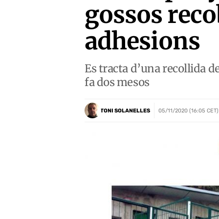
gossos recob
adhesions
Es tracta d’una recollida 
fa dos mesos
TONI SOLANELLES
05/11/2020 (16:05 CET)