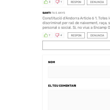
RESPON
DENUNCIA
3
1
SANTI
FA 5 ANYS
Constitució d'Andorra Article 6 1. Totes 
discriminat per raó de naixement, raça, se
personal o social. Si, no vius a Encamp
RESPON
DENUNCIA
7
4
NOM
EL TEU COMENTARI