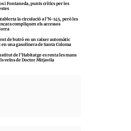
s i Fontaneda, punts crítics per les
stes
tablerta la circulació a l’N-145, però les
encara compliquen els accessos
dorra
ent de butró en un caixer automàtic
t en una gasolinera de Santa Coloma
nstitut de l’Habitatge es renta les mans
ls veïns de Doctor Mitjavila