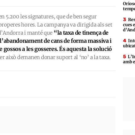
Orioso
tempe
n 5.200 les signatures, que de ben segur
Res
properes hores. La campanya va dirigida als set
cues 
d’An
“la taxa de tinença de
 d’Andorra i manté que
 l’abandonament de cans de forma massiva i
Int
ubica
 gossos a les gosseres. És aquesta la solució
er això demanen donar suport al ‘no’ a la taxa.
L’I
amb e