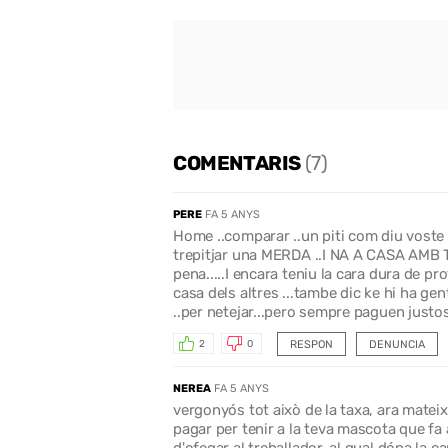
COMENTARIS
(7)
PERE
FA 5 ANYS
Home ..comparar ..un piti com diu voste ..k
trepitjar una MERDA ..I NA A CASA AMB T
pena.....I encara teniu la cara dura de pro
casa dels altres ...tambe dic ke hi ha ge
..per netejar...pero sempre paguen justos
RESPON
DENUNCIA
2
0
NEREA
FA 5 ANYS
vergonyós tot això de la taxa, ara mateix 
pagar per tenir a la teva mascota que fa 
d'ofegar al treballador, al qual dóna la 