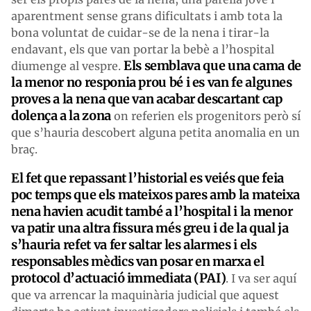
aparentment sense grans dificultats i amb tota la
bona voluntat de cuidar-se de la nena i tirar-la
endavant, els que van portar la bebè a l’hospital
Els semblava que una cama de
diumenge al vespre.
la menor no responia prou bé i es van fe algunes
proves a la nena que van acabar descartant cap
dolença a la zona
on referien els progenitors però sí
que s’hauria descobert alguna petita anomalia en un
braç.
El fet que repassant l’historial es veiés que feia
poc temps que els mateixos pares amb la mateixa
nena havien acudit també a l’hospital i la menor
va patir una altra fissura més greu i de la qual ja
s’hauria refet va fer saltar les alarmes i els
responsables mèdics van posar en marxa el
protocol d’actuació immediata (PAI)
. I va ser aquí
que va arrencar la maquinària judicial que aquest