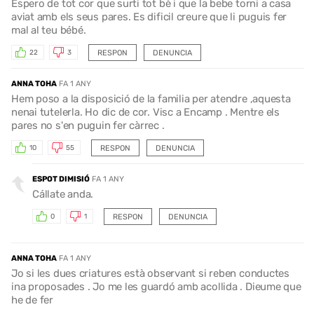
Espero de tot cor que surti tot bè i que la bebe torni a casa
aviat amb els seus pares. Es dificil creure que li puguis fer
mal al teu bébé.
RESPON
DENUNCIA
22
3
ANNA TOHA
FA 1 ANY
Hem poso a la disposició de la familia per atendre ,aquesta
nenai tutelerla. Ho dic de cor. Visc a Encamp . Mentre els
pares no s'en puguin fer càrrec .
RESPON
DENUNCIA
10
55
ESPOT DIMISIÓ
FA 1 ANY
Cállate anda.
RESPON
DENUNCIA
0
1
ANNA TOHA
FA 1 ANY
Jo si les dues criatures està observant si reben conductes
ina proposades . Jo me les guardó amb acollida . Dieume que
he de fer