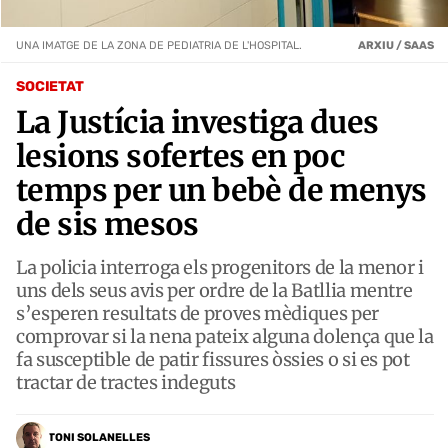
UNA IMATGE DE LA ZONA DE PEDIATRIA DE L'HOSPITAL.
ARXIU / SAAS
SOCIETAT
La Justícia investiga dues
lesions sofertes en poc
temps per un bebè de menys
de sis mesos
La policia interroga els progenitors de la menor i
uns dels seus avis per ordre de la Batllia mentre
s’esperen resultats de proves mèdiques per
comprovar si la nena pateix alguna dolença que la
fa susceptible de patir fissures òssies o si es pot
tractar de tractes indeguts
TONI SOLANELLES