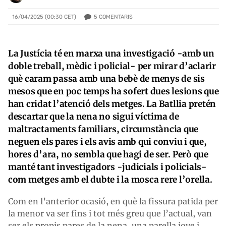
5
COMENTARIS
16/04/2025 (00:30 CET)
La Justícia té en marxa una investigació -amb un
doble treball, mèdic i policial- per mirar d’aclarir
què caram passa amb una bebè de menys de sis
mesos que en poc temps ha sofert dues lesions que
han cridat l’atenció dels metges. La Batllia pretén
descartar que la nena no sigui víctima de
maltractaments familiars, circumstància que
neguen els pares i els avis amb qui conviu i que,
hores d’ara, no sembla que hagi de ser. Però que
manté tant investigadors -judicials i policials-
com metges amb el dubte i la mosca rere l’orella.
Com en l’anterior ocasió, en què la fissura patida per
la menor va ser fins i tot més greu que l’actual, van
ser els propis pares de la nena, una parella jove i