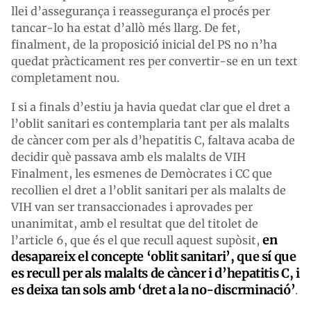
llei d’assegurança i reassegurança el procés per
tancar-lo ha estat d’allò més llarg. De fet,
finalment, de la proposició inicial del PS no n’ha
quedat pràcticament res per convertir-se en un text
completament nou.
I si a finals d’estiu ja havia quedat clar que el dret a
l’oblit sanitari es contemplaria tant per als malalts
de càncer com per als d’hepatitis C, faltava acaba de
decidir què passava amb els malalts de VIH
Finalment, les esmenes de Demòcrates i CC que
recollien el dret a l’oblit sanitari per als malalts de
VIH van ser transaccionades i aprovades per
unanimitat, amb el resultat que del titolet de
en
l’article 6, que és el que recull aquest supòsit,
desapareix el concepte ‘oblit sanitari’, que sí que
es recull per als malalts de càncer i d’hepatitis C, i
es deixa tan sols amb ‘dret a la no-discrminació’
.