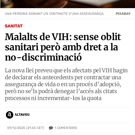
UNA PERSONA SIGNANT UN CONTRACTE D'UNA ASSEGURANÇA.
PIXABAY
SANITAT
Malalts de VIH: sense oblit
sanitari però amb dret a la
no-discriminació
La nova llei preveu que els afectats pel VIH hagin
de declarar els antecedents per contractar una
assegurança de vida o en un procés d’adopció,
però no se’ls podrà denegar l’accés als citats
processos ni incrementar-los la quota
ALTAVEU
1
COMENTARIS
09/12/2025 (21:43 CET)