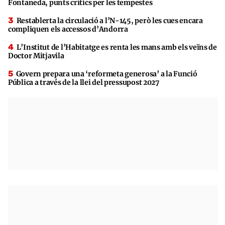
Fontaneda, punts crítics per les tempestes
Restablerta la circulació a l’N-145, però les cues encara
compliquen els accessos d’Andorra
L’Institut de l’Habitatge es renta les mans amb els veïns de
Doctor Mitjavila
Govern prepara una ‘reformeta generosa’ a la Funció
Pública a través de la llei del pressupost 2027