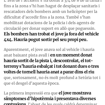
L’avís de l’accident s’ha donat a 3/4 de 8 de la tarda i
fins a la zona s’hi han hagut de desplaçar sanitaris i
rescatadors dels bombers amb un helicòpter per la
dificultat d’accedir fins a la zona. També s’han
mobilitzat dotacions de la policia i dels agents de
circulació per donar suport en allò que poguessin.
Els bombers han trobat el jove ja fora del vehicle
4x4. Hauria pogut sortir pel seu propi peu.
Aparentment, el jove anava sol al vehicle i hauria
en un moment donat
anat baixant pista avall i
hauria sortit de la pista i, descontrolat, el tot-
terreny s’hauria esbalçat i tot donant dues o tres
voltes de tornell hauria anat a parar dins el riu
que, sortosament, no és molt profund a Setúria tot i
que el desgel d’aquesta època.
el jove mostrava
La primera impressió era que
símptomes d’hipotèrmia i presentava diverses
contusions
, l’abast de les quals caldrà determinar.