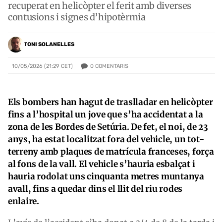
recuperat en helicòpter el ferit amb diverses
contusions i signes d’hipotèrmia
TONI SOLANELLES
0
COMENTARIS
10/05/2026 (21:29 CET)
Els bombers han hagut de traslladar en helicòpter
fins a l’hospital un jove que s’ha accidentat a la
zona de les Bordes de Setúria. De fet, el noi, de 23
anys, ha estat localitzat fora del vehicle, un tot-
terreny amb plaques de matrícula franceses, força
al fons de la vall. El vehicle s’hauria esbalçat i
hauria rodolat uns cinquanta metres muntanya
avall, fins a quedar dins el llit del riu rodes
enlaire.