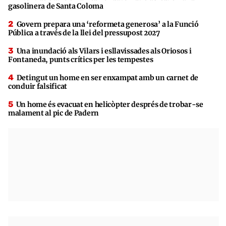
gasolinera de Santa Coloma
Govern prepara una ‘reformeta generosa’ a la Funció
Pública a través de la llei del pressupost 2027
Una inundació als Vilars i esllavissades als Oriosos i
Fontaneda, punts crítics per les tempestes
Detingut un home en ser enxampat amb un carnet de
conduir falsificat
Un home és evacuat en helicòpter després de trobar-se
malament al pic de Padern