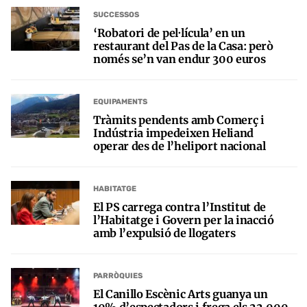
SUCCESSOS
‘Robatori de pel·lícula’ en un
restaurant del Pas de la Casa: però
només se’n van endur 300 euros
EQUIPAMENTS
Tràmits pendents amb Comerç i
Indústria impedeixen Heliand
operar des de l’heliport nacional
HABITATGE
El PS carrega contra l’Institut de
l’Habitatge i Govern per la inacció
amb l’expulsió de llogaters
PARRÒQUIES
El Canillo Escènic Arts guanya un
10% d’espectadors i frega els 22.000