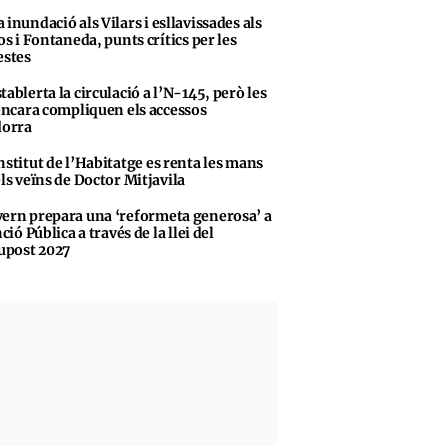
 inundació als Vilars i esllavissades als
s i Fontaneda, punts crítics per les
stes
tablerta la circulació a l’N-145, però les
encara compliquen els accessos
dorra
nstitut de l’Habitatge es renta les mans
ls veïns de Doctor Mitjavila
ern prepara una ‘reformeta generosa’ a
ció Pública a través de la llei del
upost 2027