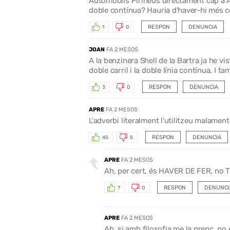
Automòbils Pirineus directament cap a An
doble contínua? Hauria d'haver-hi més c
RESPON
DENUNCIA
1
0
JOAN
FA 2 MESOS
A la benzinera Shell de la Bartra ja he vi
doble carril i la doble línia contínua. I t
RESPON
DENUNCIA
3
0
APRE
FA 2 MESOS
L'adverbi literalment l'utilitzeu malament
RESPON
DENUNCIA
45
5
APRE
FA 2 MESOS
Ah, per cert, és HAVER DE FER, no 
RESPON
DENUNCI
7
0
APRE
FA 2 MESOS
Ah, si amb filosofia me la prenc, no