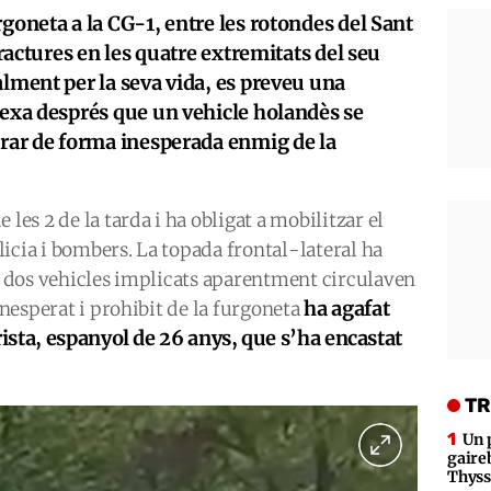
rgoneta a la CG-1, entre les rotondes del Sant
fractures en les quatre extremitats del seu
alment per la seva vida, es preveu una
lexa després que un vehicle holandès se
irar de forma inesperada enmig de la
les 2 de la tarda i ha obligat a mobilitzar el
icia i bombers. La topada frontal-lateral ha
ls dos vehicles implicats aparentment circulaven
ha agafat
 inesperat i prohibit de la furgoneta
sta, espanyol de 26 anys, que s’ha encastat
TR
Un 
gaire
Thys