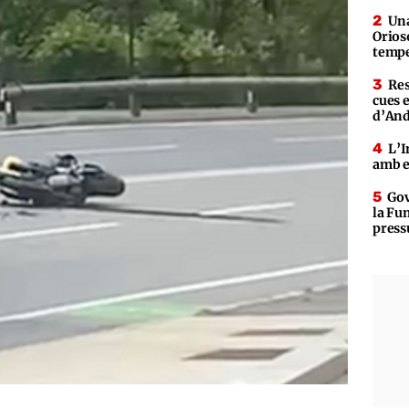
Una
Orioso
tempe
Res
cues 
d’An
L’I
amb e
Gov
la Fun
press