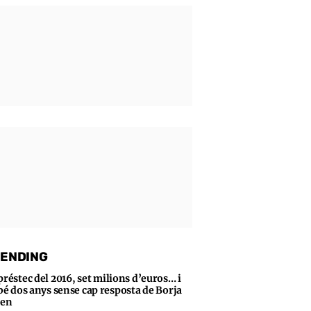
ENDING
préstec del 2016, set milions d’euros… i
bé dos anys sense cap resposta de Borja
sen