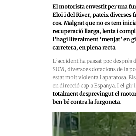
El motorista envestit per una fu
Eloi i del River, pateix diverses 
cos. Malgrat que no es tem inici
recuperació llarga, lenta i comp
l’hagi literalment ‘menjat’ en g
carretera, en plena recta.
L’accident ha passat poc després de 
SUM, diversoes dotacions de la pol
estat molt violenta i aparatosa. E
en direcció cap a Espanya. I el gir
totalment desprevingut el motori
ben bé contra la furgoneta
.