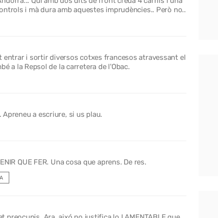
dorra... Qui amb dos dits de front creua 4 carrils i una
ontrols i mà dura amb aquestes imprudències.. Però no..
st entrar i sortir diversos cotxes francesos atravessant el
ambé a la Repsol de la carretera de l'Obac.
. Apreneu a escriure, si us plau.
TENIR QUE FER. Una cosa que aprens. De res.
A
 et preocupis. Ara, aixó no justifica lo LAMENTABLE que