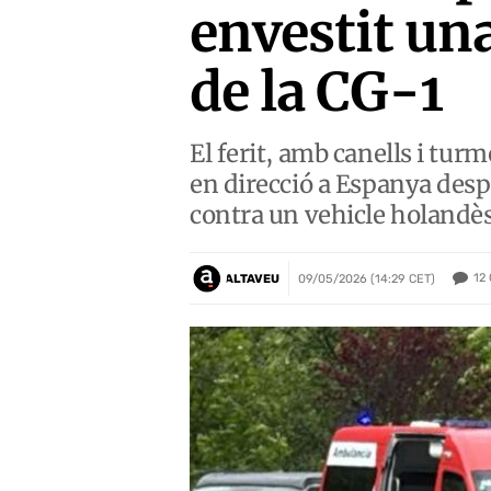
envestit un
de la CG-1
El ferit, amb canells i turm
en direcció a Espanya despré
contra un vehicle holandè
12
ALTAVEU
09/05/2026 (14:29 CET)