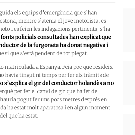
eguida els equips d’emergència que s’han
estona, mentre s’atenia el jove motorista, es
moto i es feien les indagacions pertinents, s’ha
 fonts policials consultades han explicat que
onductor de la furgoneta ha donat negativa i
 sí que s’està pendent de tot plegat.
to matriculada a Espanya. Feia poc que resideix
o havia tingut ni temps per fer els tràmits de
 s’explica el gir del conductor holandès a no
erquè per fer el canvi de gir que ha fet de
’hauria pogut fer uns pocs metres després en
opada ha estat molt aparatosa i en algun moment
del que ha estat.