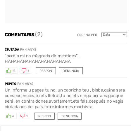
(2)
COMENTARIS
ORDENA PER
CIUTADÀ
FA 4 ANYS
"però a mi no m’agrada dir mentides"...
HAHAHAHAHAHAHAHAHAHAHA
RESPON
DENUNCIA
14
1
PEPITO
FA 4 ANYS
Un informe u pages tu no, un capricho teu , bisbe,quina sera
consecuencies,tu ets lletrat,tu no ets ningú per amagar,que
será ,en contra dones,avortament,ets fals,después no vagis
ciutadanes del país.fotre informes,machista
RESPON
DENUNCIA
6
1