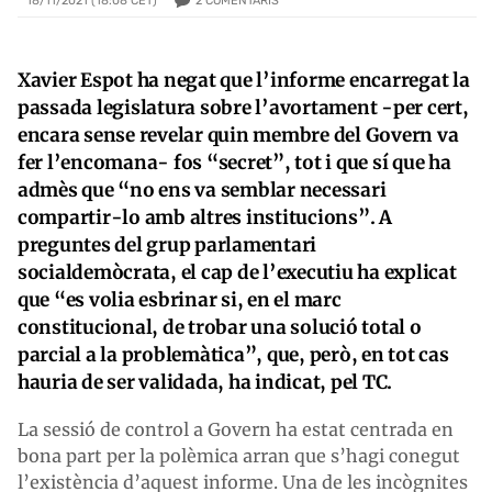
2
COMENTARIS
18/11/2021 (18:08 CET)
Xavier Espot ha negat que l’informe encarregat la
passada legislatura sobre l’avortament -per cert,
encara sense revelar quin membre del Govern va
fer l’encomana- fos “secret”, tot i que sí que ha
admès que “no ens va semblar necessari
compartir-lo amb altres institucions”. A
preguntes del grup parlamentari
socialdemòcrata, el cap de l’executiu ha explicat
que “es volia esbrinar si, en el marc
constitucional, de trobar una solució total o
parcial a la problemàtica”, que, però, en tot cas
hauria de ser validada, ha indicat, pel TC.
La sessió de control a Govern ha estat centrada en
bona part per la polèmica arran que s’hagi conegut
l’existència d’aquest informe. Una de les incògnites