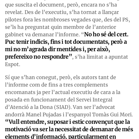
que suscita el document, però, encara no s’ha
revelat. Des de l’executiu, s’ha tornat a llançar
pilotes fora les nombroses vegades que, des del PS,
se’ls ha preguntat quin membre de l’anterior
No ho sé del cert.
gabinet va demanar l’informe. “
Puc tenir indicis, fins i tot documentats, però a
mi no m’agrada dir mentides i, per això,
prefereixo no respondre”
, s’ha limitat a apuntat
Espot.
Sí que s’han conegut, però, els autors tant de
l’informe com de fins a tres complements
encomanats ja per l’actual executiu de cara a la
posada en funcionament del Servei Integral
d’Atenció a la Dona (SIAD). Van ser l’advocat
andorrà Manel Pujadas i l’espanyol Tomàs Gui Mori.
“Vull entendre, suposar i estic convençut que la
motivació va ser la necessitat de demanar de més
elements d’informació, particularment en