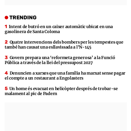
TRENDING
Intent de butró en un caixer automàtic ubicat en una
gasolinera de Santa Coloma
Quatre intervencions dels bombers per les tempestes que
també han causat una esllavissada a l’N-145
Govern prepara una ‘reformeta generosa’ a la Funció
Pública a través de la llei del pressupost 2027
Denuncien a xarxes que una família ha marxat sense pagar
el compte a un restaurant a Engolasters
Un home és evacuat en helicòpter després de trobar-se
malament al pic de Padern