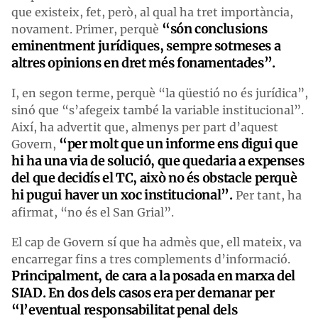
que existeix, fet, però, al qual ha tret importància,
“són conclusions
novament. Primer, perquè
eminentment jurídiques, sempre sotmeses a
altres opinions en dret més fonamentades”.
I, en segon terme, perquè “la qüestió no és jurídica”,
sinó que “s’afegeix també la variable institucional”.
Així, ha advertit que, almenys per part d’aquest
“per molt que un informe ens digui que
Govern,
hi ha una via de solució, que quedaria a expenses
del que decidís el TC, això no és obstacle perquè
hi pugui haver un xoc institucional”.
Per tant, ha
afirmat, “no és el San Grial”.
El cap de Govern sí que ha admès que, ell mateix, va
encarregar fins a tres complements d’informació.
Principalment, de cara a la posada en marxa del
SIAD. En dos dels casos era per demanar per
“l’eventual responsabilitat penal dels