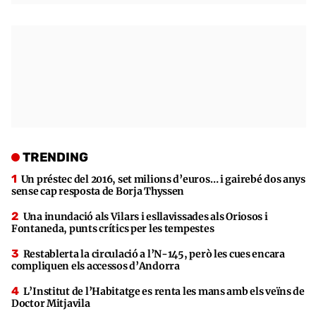
TRENDING
Un préstec del 2016, set milions d’euros… i gairebé dos anys
sense cap resposta de Borja Thyssen
Una inundació als Vilars i esllavissades als Oriosos i
Fontaneda, punts crítics per les tempestes
Restablerta la circulació a l’N-145, però les cues encara
compliquen els accessos d’Andorra
L’Institut de l’Habitatge es renta les mans amb els veïns de
Doctor Mitjavila