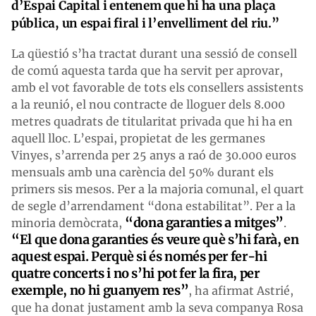
d’Espai Capital i entenem que hi ha una plaça
pública, un espai firal i l’envelliment del riu.”
La qüestió s’ha tractat durant una sessió de consell
de comú aquesta tarda que ha servit per aprovar,
amb el vot favorable de tots els consellers assistents
a la reunió, el nou contracte de lloguer dels 8.000
metres quadrats de titularitat privada que hi ha en
aquell lloc. L’espai, propietat de les germanes
Vinyes, s’arrenda per 25 anys a raó de 30.000 euros
mensuals amb una carència del 50% durant els
primers sis mesos. Per a la majoria comunal, el quart
de segle d’arrendament “dona estabilitat”. Per a la
“dona garanties a mitges”
minoria demòcrata,
.
“El que dona garanties és veure què s’hi farà, en
aquest espai. Perquè si és només per fer-hi
quatre concerts i no s’hi pot fer la fira, per
exemple, no hi guanyem res”
, ha afirmat Astrié,
que ha donat justament amb la seva companya Rosa