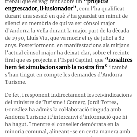
“projecte
treball que es vagi fent sobre un
engrescador, il·lusionador”
, com l’ha qualificat
durant una sessió en què s’ha guardat un minut de
silenci en memòria de qui va ser cònsol major
d’Andorra la Vella durant la major part de la dècada
de 1990, Lluís Viu, que va morir el 15 de juliol a 82
anys. Posteriorment, en manifestacions als mitjans
l’actual cònsol major ha deixat clar, sobre el recinte
“nosaltres
firal que es projecta a l’Espai Capital, que
hem fet simulacions amb la nostra fira”
i també
s’han tingut en compte les demandes d’Andorra
Turisme.
De fet, i responent indirectament les reivindicacions
del ministre de Turisme i Comerç, Jordi Torres,
González ha admès la col·laboració tinguda amb
Andorra Turisme i l’intercanvi d’informació que hi
ha hagut. I mentre el conseller demòcrata en la
minoria comunal, alineant-se en certa manera amb