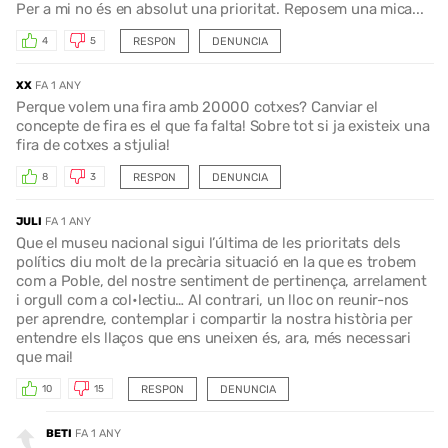
Per a mi no és en absolut una prioritat. Reposem una mica...
RESPON
DENUNCIA
4
5
XX
FA 1 ANY
Perque volem una fira amb 20000 cotxes? Canviar el
concepte de fira es el que fa falta! Sobre tot si ja existeix una
fira de cotxes a stjulia!
RESPON
DENUNCIA
8
3
JULI
FA 1 ANY
Que el museu nacional sigui l’última de les prioritats dels
polítics diu molt de la precària situació en la que es trobem
com a Poble, del nostre sentiment de pertinença, arrelament
i orgull com a col•lectiu… Al contrari, un lloc on reunir-nos
per aprendre, contemplar i compartir la nostra història per
entendre els llaços que ens uneixen és, ara, més necessari
que mai!
RESPON
DENUNCIA
10
15
BETI
FA 1 ANY