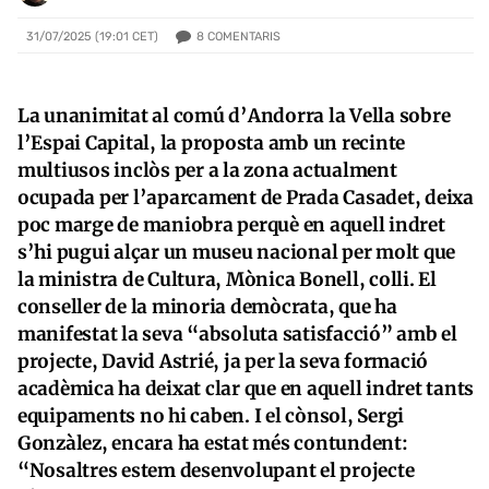
8
COMENTARIS
31/07/2025 (19:01 CET)
La unanimitat al comú d’Andorra la Vella sobre
l’Espai Capital, la proposta amb un recinte
multiusos inclòs per a la zona actualment
ocupada per l’aparcament de Prada Casadet, deixa
poc marge de maniobra perquè en aquell indret
s’hi pugui alçar un museu nacional per molt que
la ministra de Cultura, Mònica Bonell, colli. El
conseller de la minoria demòcrata, que ha
manifestat la seva “absoluta satisfacció” amb el
projecte, David Astrié, ja per la seva formació
acadèmica ha deixat clar que en aquell indret tants
equipaments no hi caben. I el cònsol, Sergi
Gonzàlez, encara ha estat més contundent:
“Nosaltres estem desenvolupant el projecte