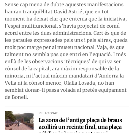
Sense cap mena de dubte aquestes manifestacions
hauran tranquil·litat David Astrié, que en tot
moment ha deixat clar que entenia que la iniciativa,
l’espai multifuncional, s’havia projectat de comú
acord entre les dues administracions. Cert és que de
les paraules expressades pels uns i pels altres, queda
molt poc marge per al museu nacional. Vaja, és que
talment no sembla pas que entri en l’equació. I més
enllà de les observacions ‘tècniques’ de qui va ser
cònsol de la capital, ara màxim responsable de la
minoria, ni l’actual màxim mandatari d’Andorra la
Vella ni la cònsol menor, Olalla Losada, no han
semblat donar-li passa volada al pretés equipament
de Bonell.
RELACIONAT
La zona de l’antiga plaça de braus
acollirà un recinte firal, una plaça