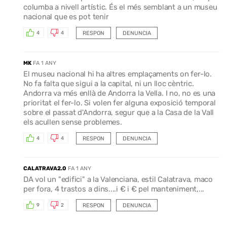
columba a nivell artístic. És el més semblant a un museu
nacional que es pot tenir
RESPON
DENUNCIA
4
4
MK
FA 1 ANY
El museu nacional hi ha altres emplaçaments on fer-lo.
No fa falta que sigui a la capital, ni un lloc cèntric.
Andorra va més enllà de Andorra la Vella. I no, no es una
prioritat el fer-lo. Si volen fer alguna exposició temporal
sobre el passat d'Andorra, segur que a la Casa de la Vall
els acullen sense problemes.
RESPON
DENUNCIA
4
4
CALATRAVA2.0
FA 1 ANY
DA vol un "edifici" a la Valenciana, estil Calatrava, maco
per fora, 4 trastos a dins....i € i € pel manteniment,...
RESPON
DENUNCIA
9
2