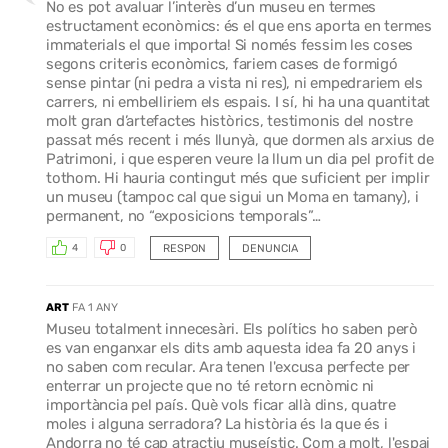
No es pot avaluar l’interès d’un museu en termes
estructament econòmics: és el que ens aporta en termes
immaterials el que importa! Si només fessim les coses
segons criteris econòmics, fariem cases de formigó
sense pintar (ni pedra a vista ni res), ni empedrariem els
carrers, ni embelliriem els espais. I sí, hi ha una quantitat
molt gran d’artefactes històrics, testimonis del nostre
passat més recent i més llunyà, que dormen als arxius de
Patrimoni, i que esperen veure la llum un dia pel profit de
tothom. Hi hauria contingut més que suficient per implir
un museu (tampoc cal que sigui un Moma en tamany), i
permanent, no “exposicions temporals”…
RESPON
DENUNCIA
4
0
ART
FA 1 ANY
Museu totalment innecesàri. Els polítics ho saben però
es van enganxar els dits amb aquesta idea fa 20 anys i
no saben com recular. Ara tenen l'excusa perfecte per
enterrar un projecte que no té retorn ecnòmic ni
importància pel país. Què vols ficar allà dins, quatre
moles i alguna serradora? La història és la que és i
Andorra no té cap atractiu museístic. Com a molt, l'espai