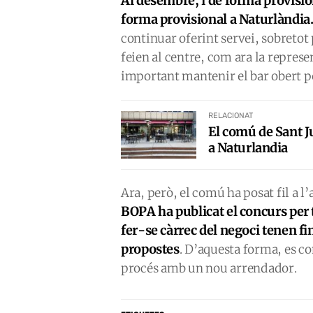
Al desembre, i de forma provision
forma provisional a Naturlàndia
continuar oferint servei, sobretot
feien al centre, com ara la represe
important mantenir el bar obert p
RELACIONAT
El comú de Sant J
a Naturlandia
Ara, però, el comú ha posat fil a l’
BOPA ha publicat el concurs per t
fer-se càrrec del negoci tenen fin
propostes
. D’aquesta forma, es co
procés amb un nou arrendador.