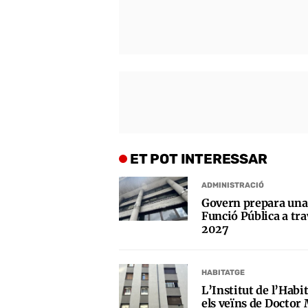
ET POT INTERESSAR
ADMINISTRACIÓ
Govern prepara una 
Funció Pública a trav
2027
HABITATGE
L’Institut de l’Habi
els veïns de Doctor 