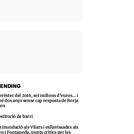
ENDING
préstec del 2016, set milions d’euros… i
bé dos anys sense cap resposta de Borja
sen
stitució de barri
 inundació als Vilars i esllavissades als
s i Fontaneda, punts crítics per les