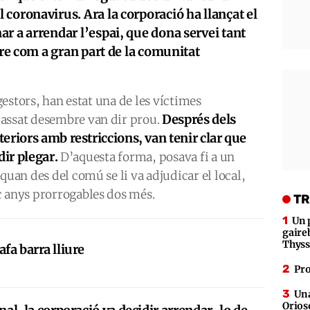
coronavirus. Ara la corporació ha llançat el
r a arrendar l’espai, que dona servei tant
tre com a gran part de la comunitat
 gestors, han estat una de les víctimes
Després dels
passat desembre van dir prou.
eriors amb restriccions, van tenir clar que
dir plegar.
D’aquesta forma, posava fi a un
quan des del comú se li va adjudicar el local,
c anys prorrogables dos més.
TR
Un 
gaire
Thys
afa barra lliure
Pro
Una
Orioso