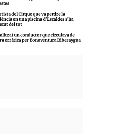
stes
rtista del Cirque que va perdre la
iència en una piscina d’Escaldes s’ha
erat del tot
alitzat un conductor que circulava de
a erràtica per Bonaventura Riberaygua