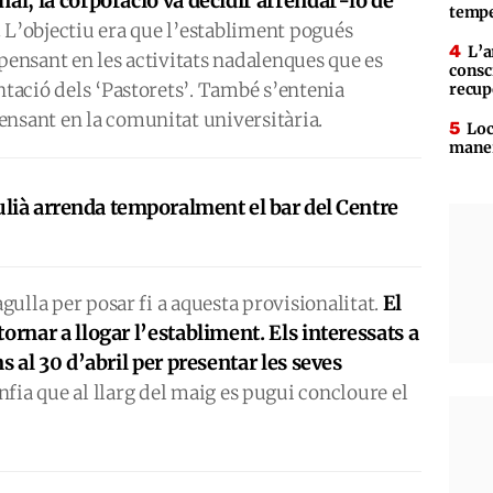
al, la corporació va decidir arrendar-lo de
tempe
.
L’objectiu era que l’establiment pogués
L’a
 pensant en les activitats nadalenques que es
consc
ntació dels ‘Pastorets’. També s’entenia
recup
ensant en la comunitat universitària.
Loc
maner
ulià arrenda temporalment el bar del Centre
El
agulla per posar fi a aquesta provisionalitat.
ornar a llogar l’establiment. Els interessats a
s al 30 d’abril per presentar les seves
nfia que al llarg del maig es pugui concloure el