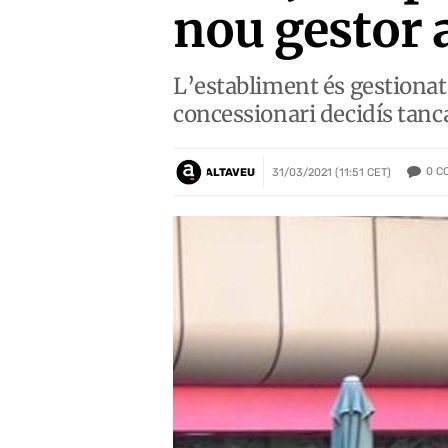
nou gestor a
L’establiment és gestionat
concessionari decidís tanc
0
C
ALTAVEU
31/03/2021 (11:51 CET)