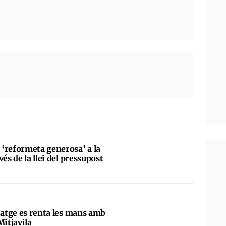
‘reformeta generosa’ a la
és de la llei del pressupost
tatge es renta les mans amb
Mitjavila