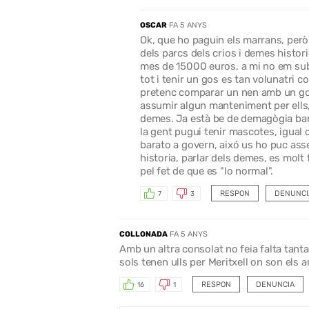
OSCAR
FA 5 ANYS
Ok, que ho paguin els marrans, però
dels parcs dels crios i demes histo
mes de 15000 euros, a mi no em subv
tot i tenir un gos es tan volunatri 
pretenc comparar un nen amb un gos
assumir algun manteniment per ells, j
demes. Ja està be de demagògia bara
la gent pugui tenir mascotes, igua
barato a govern, aixó us ho puc asseg
historia, parlar dels demes, es molt
pel fet de que es "lo normal".
RESPON
DENUNCI
7
3
COLLONADA
FA 5 ANYS
Amb un altra consolat no feia falta tan
sols tenen ulls per Meritxell on son els 
RESPON
DENUNCIA
16
1