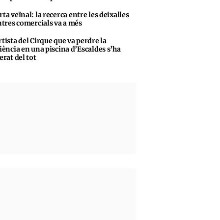
rta veïnal: la recerca entre les deixalles
ntres comercials va a més
rtista del Cirque que va perdre la
iència en una piscina d’Escaldes s’ha
erat del tot