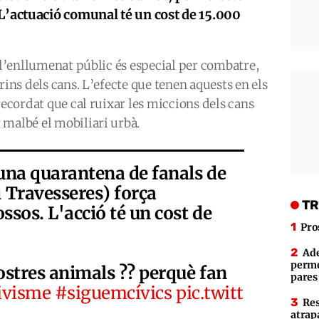
 L’actuació comunal té un cost de 15.000
e l’enllumenat públic és especial per combatre,
rins dels cans. L’efecte que tenen aquests en els
recordat que cal ruixar les miccions dels cans
 malbé el mobiliari urbà.
 una quarantena de fanals de
 Travesseres) força
TR
ssos. L'acció té un cost de
Pro
Ade
perme
ostres animals ?‍? perquè fan
pares
ivisme
#siguemcívics
pic.twitt
Res
atrap