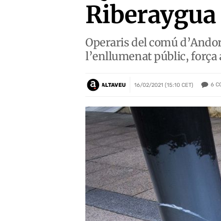
Riberaygua 
Operaris del comú d’Andorr
l’enllumenat públic, força 
6
C
ALTAVEU
16/02/2021 (15:10 CET)