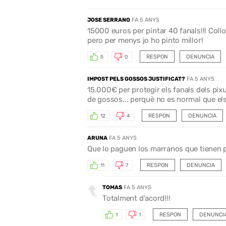
JOSE SERRANO
FA 5 ANYS
15000 euros per pintar 40 fanals!!! Coll
pero per menys jo ho pinto millor!
RESPON
DENUNCIA
5
0
IMPOST PELS GOSSOS JUSTIFICAT?
FA 5 ANYS
15.000€ per protegir els fanals dels pixu
de gossos... perquè no es normal que els 
RESPON
DENUNCIA
12
4
ARUNA
FA 5 ANYS
Que lo paguen los marranos que tienen 
RESPON
DENUNCIA
11
7
TOMAS
FA 5 ANYS
Totalment d'acord!!!
RESPON
DENUNCI
1
1