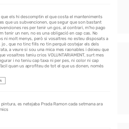
 que els hi descomptin el que costa el manteniments
ries que us subvencionen, que segur que son bastant
enciones res per tenir un gos, al contrari, m'ho pago
com tenir un nen, no es una obligació en cap cas. No
 ni molt menys, però si vosaltres no esteu disposats a
o , que no tinc fills no tin perquè costejar els dels
ta, a veure si sou una mica mes raonables i deixeu que
l que vosaltres teniu crios VOLUNTARIAMENT, surt mes
urar i no teniu cap taxa ni per pes, ni color ni cap
 fàcil quan us aprofiteu de tot el que us donen, només
A
ta pintura, es netejaba Prada Ramon cada setmana ara
amics