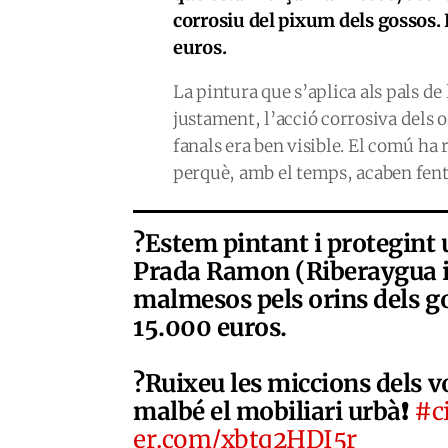
corrosiu del pixum dels gossos.
euros.
La pintura que s’aplica als pals d
justament, l’acció corrosiva dels o
fanals era ben visible. El comú ha 
perquè, amb el temps, acaben fent
‍?Estem pintant i protegint
Prada Ramon (Riberaygua i
malmesos pels orins dels go
15.000 euros.
?Ruixeu les miccions dels v
malbé el mobiliari urbà❗
#c
er.com/xbtq2HDI5r