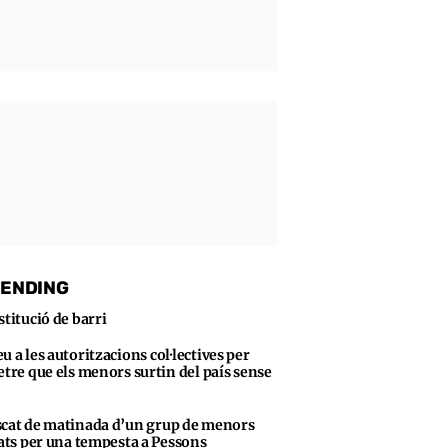
ENDING
stitució de barri
u a les autoritzacions col·lectives per
tre que els menors surtin del país sense
cat de matinada d’un grup de menors
ats per una tempesta a Pessons