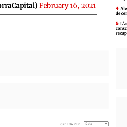
rraCapital)
February 16, 2021
Ale
de ce
L’a
consc
recup
ORDENA PER