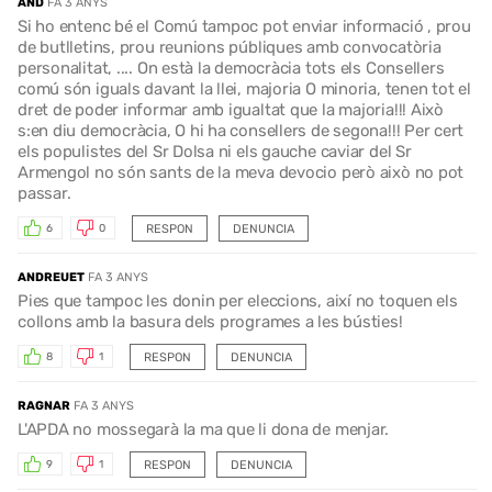
AND
FA 3 ANYS
Si ho entenc bé el Comú tampoc pot enviar informació , prou
de butlletins, prou reunions públiques amb convocatòria
personalitat, .... On està la democràcia tots els Consellers
comú són iguals davant la llei, majoria O minoria, tenen tot el
dret de poder informar amb igualtat que la majoria!!! Això
s:en diu democràcia, O hi ha consellers de segona!!! Per cert
els populistes del Sr Dolsa ni els gauche caviar del Sr
Armengol no són sants de la meva devocio però això no pot
passar.
RESPON
DENUNCIA
6
0
ANDREUET
FA 3 ANYS
Pies que tampoc les donin per eleccions, així no toquen els
collons amb la basura dels programes a les bústies!
RESPON
DENUNCIA
8
1
RAGNAR
FA 3 ANYS
L'APDA no mossegarà la ma que li dona de menjar.
RESPON
DENUNCIA
9
1