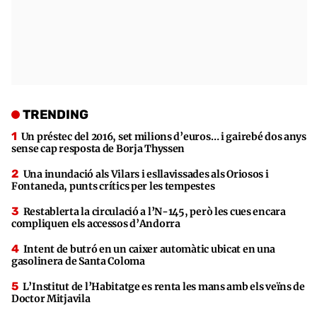
TRENDING
Un préstec del 2016, set milions d’euros… i gairebé dos anys
sense cap resposta de Borja Thyssen
Una inundació als Vilars i esllavissades als Oriosos i
Fontaneda, punts crítics per les tempestes
Restablerta la circulació a l’N-145, però les cues encara
compliquen els accessos d’Andorra
Intent de butró en un caixer automàtic ubicat en una
gasolinera de Santa Coloma
L’Institut de l’Habitatge es renta les mans amb els veïns de
Doctor Mitjavila