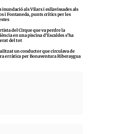
 inundació als Vilars i esllavissades als
s i Fontaneda, punts crítics per les
stes
rtista del Cirque que va perdre la
iència en una piscina d’Escaldes s’ha
erat del tot
alitzat un conductor que circulava de
a erràtica per Bonaventura Riberaygua