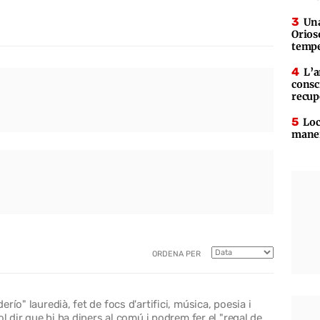
Una
Orioso
tempe
L’a
consc
recup
Loc
maner
ORDENA PER
ío" lauredià, fet de focs d'artifici, música, poesia i
ol dir que hi ha diners al comú i podrem fer el "regal de