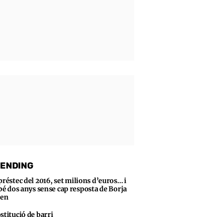
ENDING
préstec del 2016, set milions d’euros… i
bé dos anys sense cap resposta de Borja
sen
stitució de barri