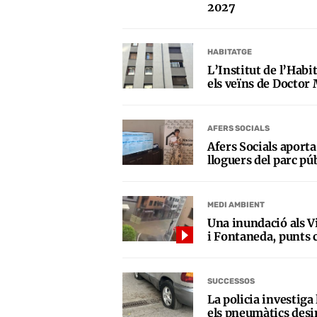
2027
HABITATGE
L’Institut de l’Habi
els veïns de Doctor 
AFERS SOCIALS
Afers Socials aporta
lloguers del parc pú
MEDI AMBIENT
Una inundació als Vi
i Fontaneda, punts c
SUCCESSOS
La policia investiga
els pneumàtics desi