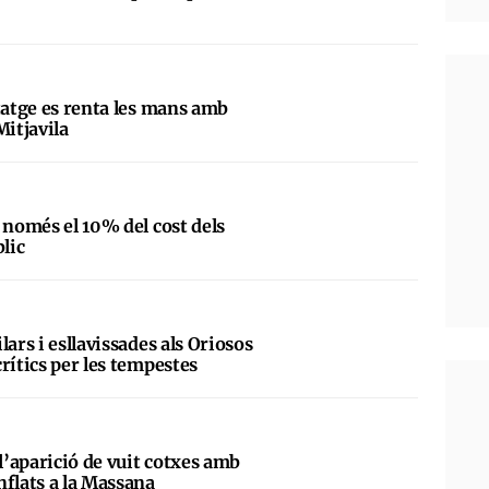
tatge es renta les mans amb
Mitjavila
 només el 10% del cost dels
blic
lars i esllavissades als Oriosos
rítics per les tempestes
 l’aparició de vuit cotxes amb
nflats a la Massana