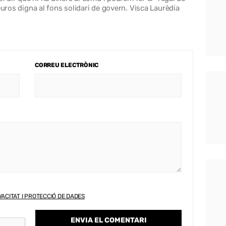
euros digna al fons solidari de govern. Visca Laurèdia
CORREU ELECTRÒNIC
VACITAT I PROTECCIÓ DE DADES