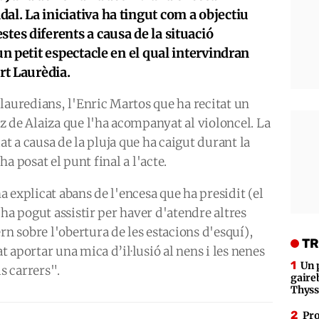
al. La iniciativa ha tingut com a objectiu
tes diferents a causa de la situació
 un petit espectacle en el qual intervindran
art Laurèdia.
lauredians, l'Enric Martos que ha recitat un
 de Alaiza que l'ha acompanyat al violoncel. La
at a causa de la pluja que ha caigut durant la
 ha posat el punt final a l'acte.
 explicat abans de l'encesa que ha presidit (el
 ha pogut assistir per haver d'atendre altres
 sobre l'obertura de les estacions d'esquí),
TR
 aportar una mica d’il·lusió al nens i les nenes
Un 
s carrers".
gaire
Thys
Pro