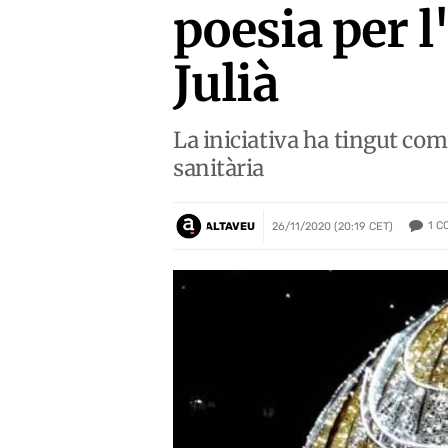
poesia per l
Julià
La iniciativa ha tingut com 
sanitària
1
C
ALTAVEU
26/11/2020 (20:19 CET)