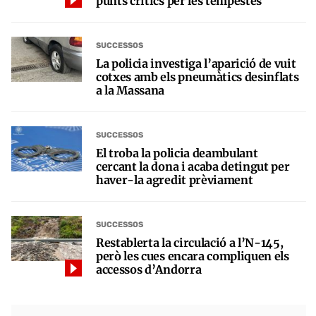
punts crítics per les tempestes
SUCCESSOS
La policia investiga l’aparició de vuit
cotxes amb els pneumàtics desinflats
a la Massana
SUCCESSOS
El troba la policia deambulant
cercant la dona i acaba detingut per
haver-la agredit prèviament
SUCCESSOS
Restablerta la circulació a l’N-145,
però les cues encara compliquen els
accessos d’Andorra