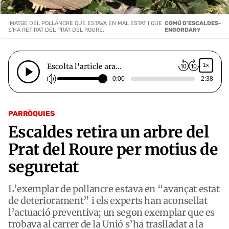
IMATGE DEL POLLANCRE QUE ESTAVA EN MAL ESTAT I QUE
COMÚ D'ESCALDES-
S'HA RETIRAT DEL PRAT DEL ROURE.
ENGORDANY
Escolta l'article ara…
1x
0:00
2:38
PARRÒQUIES
Escaldes retira un arbre del
Prat del Roure per motius de
seguretat
L’exemplar de pollancre estava en “avançat estat
de deteriorament” i els experts han aconsellat
l’actuació preventiva; un segon exemplar que es
trobava al carrer de la Unió s’ha traslladat a la