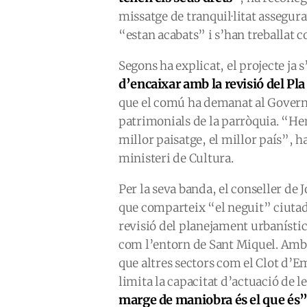
missatge de tranquil·litat assegura
“estan acabats” i s’han treballat
Segons ha explicat, el projecte ja s
d’encaixar amb la revisió del P
que el comú ha demanat al Govern q
patrimonials de la parròquia. “Hem
millor paisatge, el millor país”, 
ministeri de Cultura.
Per la seva banda, el conseller de
que comparteix “el neguit” ciutadà
revisió del planejament urbanístic
com l’entorn de Sant Miquel. Amb t
que altres sectors com el Clot d’Em
limita la capacitat d’actuació de 
marge de maniobra és el que és