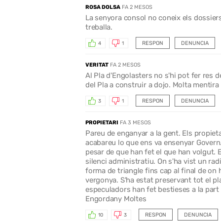
ROSA DOLSA
FA 2 MESOS
La senyora consol no coneix els dossiers
treballa.
RESPON
DENUNCIA
4
1
VERITAT
FA 2 MESOS
Al Pla d'Engolasters no s'hi pot fer res d
del Pla a construir a dojo. Molta mentira 
RESPON
DENUNCIA
3
1
PROPIETARI
FA 3 MESOS
Pareu de enganyar a la gent. Els propiet
acabareu lo que ens va ensenyar Govern. 
pesar de que han fet el que han volgut. E
silenci administratiu. On s'ha vist un rad
forma de triangle fins cap al final de on 
vergonya. S'ha estat preservant tot el pl
especuladors han fet bestieses a la part
Engordany Moltes
RESPON
DENUNCIA
10
3