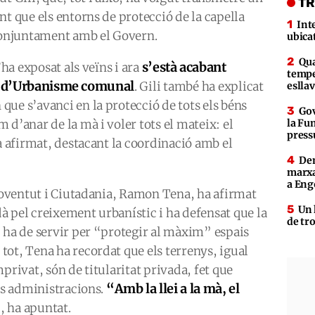
TR
nt que els entorns de protecció de la capella
Int
 conjuntament amb el Govern.
ubica
Qua
s’està acabant
’ha exposat als veïns i ara
tempe
la d’Urbanisme comunal
. Gili també ha explicat
eslla
ue s’avanci en la protecció de tots els béns
Gov
 d’anar de la mà i voler tots el mateix: el
la Fun
press
ha afirmat, destacant la coordinació amb el
Den
marxa
a Eng
 Joventut i Ciutadania, Ramon Tena, ha afirmat
Un 
 pel creixement urbanístic i ha defensat que la
de tr
 ha de servir per “protegir al màxim” espais
ot, Tena ha recordat que els terrenys, igual
privat, són de titularitat privada, fet que
“Amb la llei a la mà, el
les administracions.
”
, ha apuntat.