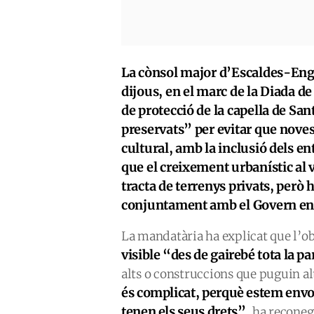
La cònsol major d’Escaldes-Engo
dijous, en el marc de la Diada d
de protecció de la capella de S
preservats” per evitar que nove
cultural, amb la inclusió dels e
que el creixement urbanístic al 
tracta de terrenys privats, però
conjuntament amb el Govern en l
La mandatària ha explicat que l’ob
visible “des de gairebé tota la p
alts o construccions que puguin al
és complicat, perquè estem envolt
tenen els seus drets”
, ha reconeg