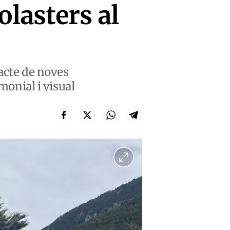
lasters al
acte de noves
monial i visual