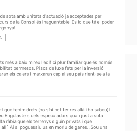
rt de sota amb unitats d'actuació ja acceptades per
urs de la Consol és inaguantable. Es lo que té el poder
Vergonya!
A
s més a baix mireu l'edifici plurifamiliar que és només
abilitat permesos. Pisos de luxe fets per la inversió
ran els calers i marxaran cap al seu país rient-se a la
 que tenim drets (no s'hi pot fer res allà i ho sabeu) I
reu Engolasters dels especuladors quan just a sota
lta ràbia que els terrenys siguin privats i que
i allí. Ai si poguessiu us en moriu de ganes...Sou uns