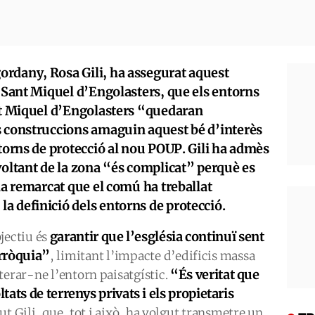
rdany, Rosa Gili, ha assegurat aquest
e Sant Miquel d’Engolasters, que els entorns
ant Miquel d’Engolasters “quedaran
s construccions amaguin aquest bé d’interès
ntorns de protecció al nou POUP. Gili ha admès
voltant de la zona “és complicat” perquè es
 ha remarcat que el comú ha treballat
a definició dels entorns de protecció.
garantir que l’església continuï sent
jectiu és
arròquia”
, limitant l’impacte d’edificis massa
“És veritat que
terar-ne l’entorn paisatgístic.
ats de terrenys privats i els propietaris
ut Gili, que, tot i això, ha volgut transmetre un