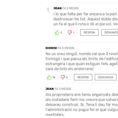
JOAN
FA 2 MESOS
I lo que falta per fer encara a la pa
destrossar-ho tot. Aquest doble disc
un fa el que li rota o dii el qie vol. 
RESPON
DENUNCI
3
1
DIONISI
FA 3 MESOS
No us creu ningú!, només cal que 2 revolt
formigó i que passa els límits de l'edific
estrangera i que quan estiguin fets agafa
cara de tots els andorrans!
RESPON
DENUNCIA
18
2
JOAN
FA 3 MESOS
Als proprietaris ens teniu enganyats dient
als ciutadans fent-los creure que salva
deixareu construir. Sr. Tena li deu fer mo
l'administració no pugui fer el que vulgu
mentiders.