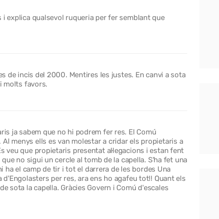
 i explica qualsevol ruqueria per fer semblant que
es de incis del 2000. Mentires les justes. En canvi a sota
i molts favors.
aris ja sabem que no hi podrem fer res. El Comú
Al menys ells es van molestar a cridar els propietaris a
s veu que propietaris presentat al·legacions i estan fent
i que no sigui un cercle al tomb de la capella. S'ha fet una
hi ha el camp de tir i tot el darrera de les bordes Una
a d'Engolasters per res, ara ens ho agafeu tot!! Quant els
 de sota la capella. Gràcies Govern i Comú d'escales