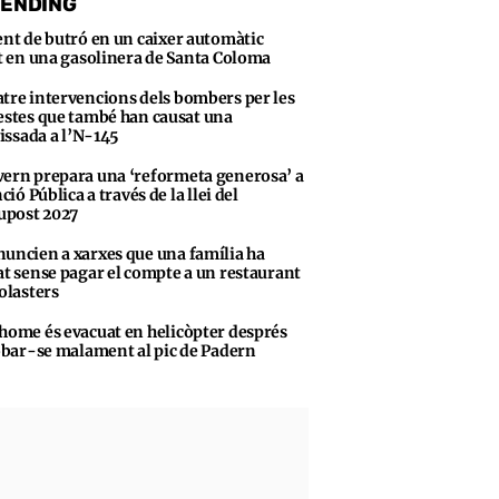
ENDING
ent de butró en un caixer automàtic
t en una gasolinera de Santa Coloma
tre intervencions dels bombers per les
stes que també han causat una
vissada a l’N-145
ern prepara una ‘reformeta generosa’ a
ció Pública a través de la llei del
upost 2027
uncien a xarxes que una família ha
t sense pagar el compte a un restaurant
olasters
home és evacuat en helicòpter després
obar-se malament al pic de Padern